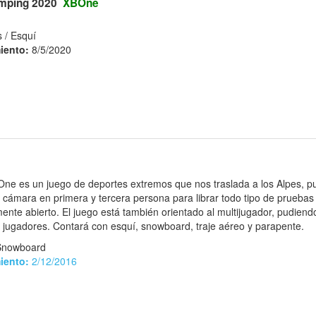
umping 2020
XBOne
 / Esquí
iento:
8/5/2020
ne es un juego de deportes extremos que nos traslada a los Alpes, p
a cámara en primera y tercera persona para librar todo tipo de pruebas
te abierto. El juego está también orientado al multijugador, pudiendo
s jugadores. Contará con esquí, snowboard, traje aéreo y parapente.
Snowboard
iento:
2/12/2016