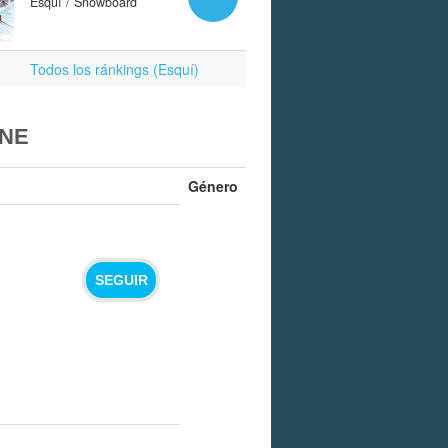
Esquí / Snowboard
Todos los ránkings (Esquí)
ONE
Género
SEGUIR