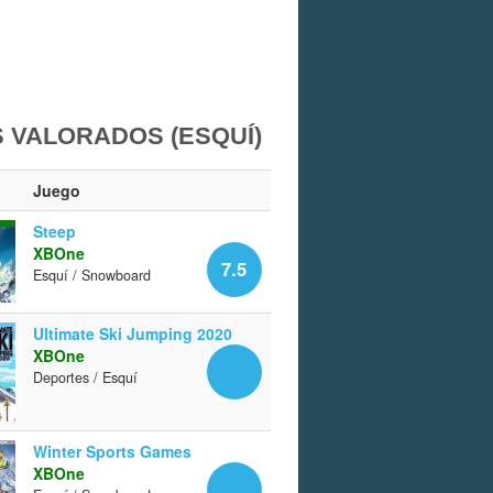
 VALORADOS (ESQUÍ)
Juego
Steep
XBOne
7.5
Esquí / Snowboard
Ultimate Ski Jumping 2020
XBOne
Deportes / Esquí
Winter Sports Games
XBOne