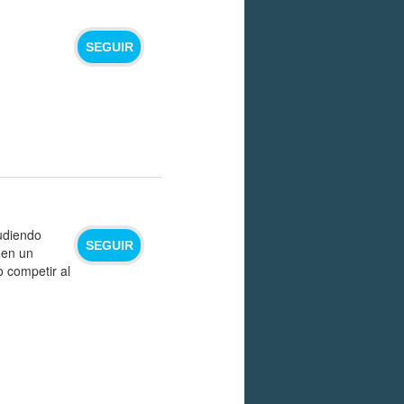
SEGUIR
udiendo
SEGUIR
 en un
 competir al