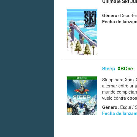
Ultimate Ski J
Género:
Deportes
Fecha de lanzam
Steep
XBOne
Steep para Xbox O
alternar entre un
mundo completamen
vuelo contra otro
Género:
Esquí / 
Fecha de lanzam