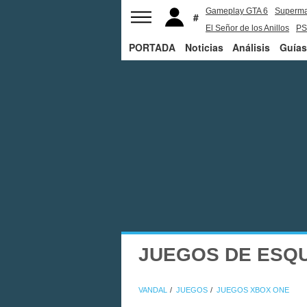
Gameplay GTA 6
Superm
El Señor de los Anillos
PS
PORTADA
Noticias
Análisis
Guías
JUEGOS DE ESQU
VANDAL
JUEGOS
JUEGOS XBOX ONE