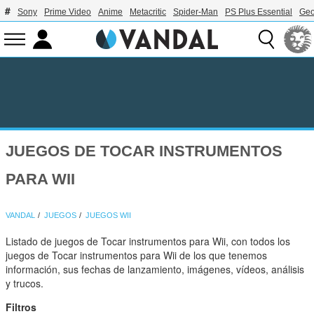
Sony
Prime Video
Anime
Metacritic
Spider-Man
PS Plus Essential
Geo
JUEGOS DE TOCAR INSTRUMENTOS
PARA WII
VANDAL
JUEGOS
JUEGOS WII
Listado de juegos de Tocar instrumentos para Wii, con todos los
juegos de Tocar instrumentos para Wii de los que tenemos
información, sus fechas de lanzamiento, imágenes, vídeos, análisis
y trucos.
Filtros