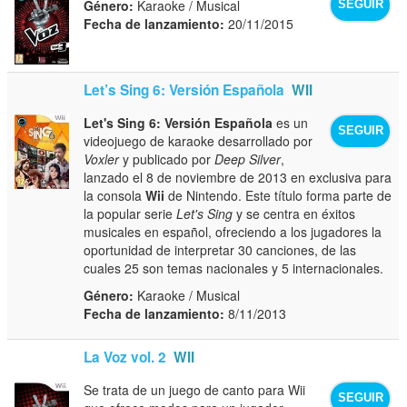
Género:
Karaoke / Musical
SEGUIR
Fecha de lanzamiento:
20/11/2015
Let’s Sing 6: Versión Española
WII
Let's Sing 6: Versión Española
es un
SEGUIR
videojuego de karaoke desarrollado por
Voxler
y publicado por
Deep Silver
,
lanzado el 8 de noviembre de 2013 en exclusiva para
la consola
Wii
de Nintendo. Este título forma parte de
la popular serie
Let's Sing
y se centra en éxitos
musicales en español, ofreciendo a los jugadores la
oportunidad de interpretar 30 canciones, de las
cuales 25 son temas nacionales y 5 internacionales.
Género:
Karaoke / Musical
Fecha de lanzamiento:
8/11/2013
La Voz vol. 2
WII
Se trata de un juego de canto para Wii
SEGUIR