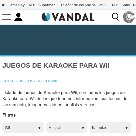
Gameplay GTA 6
Superman
El Señor de los Anillos
PS5
GTA 6
Sony
P
JUEGOS DE KARAOKE PARA WII
VANDAL
JUEGOS
JUEGOS WII
Listado de juegos de Karaoke para Wii, con todos los juegos de
Karaoke para Wii de los que tenemos información, sus fechas de
lanzamiento, imágenes, vídeos, análisis y trucos.
Filtros
Wii
Musical
Karaoke