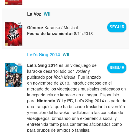
La Voz
WII
Género:
Karaoke / Musical
SEGUIR
Fecha de lanzamiento:
8/11/2013
Let's Sing 2014
WII
Let's Sing 2014
es un videojuego de
SEGUIR
karaoke desarrollado por
Voxler
y
publicado por
Koch Media
. Fue lanzado
en noviembre de 2013, introduciéndose en el
mercado de los videojuegos musicales enfocados en
la experiencia de karaoke en el hogar. Disponible
para
Nintendo Wii
y
PC
, Let's Sing 2014 es parte de
una franquicia que ha buscado trasladar la diversión
y emoción del karaoke tradicional a las consolas de
videojuegos, brindando una experiencia social y
entretenida tanto para cantantes aficionados como
para grupos de amigos o familias.