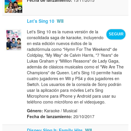
Let's Sing 10
WII
Let's Sing 10 es la nueva versión de la
SEGUIR
consolidada saga de karaoke, incluyendo
en esta edición nuevos éxitos de la
radiofórmula como "Hymn For The Weekend" de
Coldplay, "My Way" de Calvin Harris, "7 Years" de
Lukas Graham y "Million Reasons" de Lady Gaga,
además de clásicos musicales como el "We Are The
Champions" de Queen. Let's Sing 10 permite hasta
cuatro jugadores en Wii y PS4 y dos jugadores en
Switch. Los usuarios de la consola de Sony podrán
usar la aplicación para móviles Let's Sing
Microphone para iPhone y Android para usar su
teléfono como micrófono en el videojuego.
Género:
Karaoke / Musical
Fecha de lanzamiento:
20/10/2017
Disney Sing It: Family Hits
WII