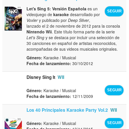
Let's Sing 5: Versión Española
es un
SEGUIR
videojuego de
karaoke
desarrollado por
Voxler
y publicado por
Deep Silver
,
lanzado el 2 de noviembre de 2012 para la consola
Nintendo Wii
. Este título forma parte de la serie
Let's Sing
y se destaca por incluir una selección de
30 canciones en español de artistas reconocidos,
acompañadas de sus videos musicales originales.
Género:
Karaoke / Musical
Fecha de lanzamiento:
30/10/2012
Disney Sing It
WII
Género:
Karaoke / Musical
SEGUIR
Fecha de lanzamiento:
12/11/2009
Los 40 Principales Karaoke Party Vol.2
WII
Género:
Karaoke / Musical
SEGUIR
Fecha de lanzamiento:
13/11/2015