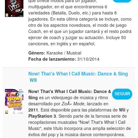
que ofrece modos para un jugador,
multijugador, en el que encontraremos 6
variedades (Batalla, Duelo, etc.) para hasta 8
jugadores. En esta última categoría se incluye, como
otro de los aspectos novedosos, el modo de juego
Coach, en el que un jugador cantará y el resto podrá
ejercer de coach y juzgar su actuación. Incluye 50
canciones, en inglés y en español.
Género:
Karaoke / Musical
Fecha de lanzamiento:
31/10/2014
Now! That's What I Call Music: Dance & Sing
WII
Now! That's What I Call Music: Dance &
SEGUIR
Sing
es un videojuego de música y ritmo
desarrollado por
ZoÃ« Mode
, lanzado en
2011
. Está disponible para las plataformas de
Wii
y
PlayStation 3
. Siendo parte de la famosa serie de
recopilaciones musicales "Now! That's What I Call
Music", este título incorpora una amplia selección de
éxitos del pop y la música dance contemporánea.