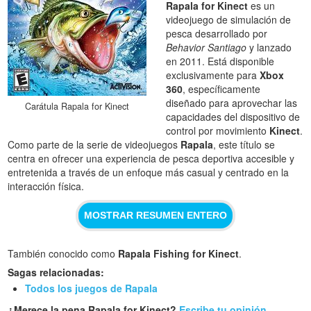
Rapala for Kinect
es un
videojuego de simulación de
pesca desarrollado por
Behavior Santiago
y lanzado
en 2011. Está disponible
exclusivamente para
Xbox
360
, específicamente
diseñado para aprovechar las
Carátula Rapala for Kinect
capacidades del dispositivo de
control por movimiento
Kinect
.
Como parte de la serie de videojuegos
Rapala
, este título se
centra en ofrecer una experiencia de pesca deportiva accesible y
entretenida a través de un enfoque más casual y centrado en la
interacción física.
MOSTRAR RESUMEN ENTERO
También conocido como
Rapala Fishing for Kinect
.
Sagas relacionadas:
Todos los juegos de Rapala
¿Merece la pena Rapala for Kinect?
Escribe tu opinión