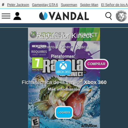
Peter Jackson
Gameplay GTA 6
Superman
Spider-Man
El Señor de los A
Rapala for Kinect
Género/s:
Kinect
/
Pesca
Plataformas:
COMPRAR
Ficha técnica de la versión
Xbox 360
Más información
LOGROS