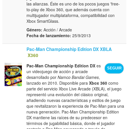
las alianzas. Éste es uno de los pocos juegos 'free-
to-play de Xbox 360, que además cuenta con
multijugador multiplataforma, compatibilidad con
Xbox SmartGlass.
Género:
Acción / Arcade
Fecha de lanzamiento:
25/9/2013
Pac-Man Championship Edition DX XBLA
X360
Pac-Man Championship Edition DX
es
SEGUIR
un videojuego de acción y arcade
desarrollado por
Namco Bandai Games
,
lanzado en 2010. Disponible para
Xbox 360
como
parte del servicio Xbox Live Arcade (XBLA), el juego
representó una evolución del clásico original,
añadiendo nuevas características y estilos de juego
que revitalizaron la experiencia de Pac-Man para una
nueva generación. Pac-Man Championship Edition
DX mantiene las raíces de su predecesor en
términos de jugabilidad básica, donde el jugador
controla a Pac-Man navegando a través de