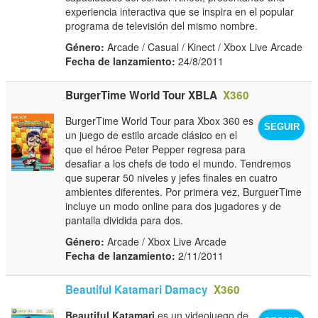
experiencia interactiva que se inspira en el popular
programa de televisión del mismo nombre.
Género:
Arcade / Casual / Kinect / Xbox Live Arcade
Fecha de lanzamiento:
24/8/2011
BurgerTime World Tour XBLA
X360
BurgerTime World Tour para Xbox 360 es
SEGUIR
un juego de estilo arcade clásico en el
que el héroe Peter Pepper regresa para
desafiar a los chefs de todo el mundo. Tendremos
que superar 50 niveles y jefes finales en cuatro
ambientes diferentes. Por primera vez, BurguerTime
incluye un modo online para dos jugadores y de
pantalla dividida para dos.
Género:
Arcade / Xbox Live Arcade
Fecha de lanzamiento:
2/11/2011
Beautiful Katamari Damacy
X360
Beautiful Katamari
es un videojuego de