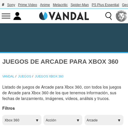
Sony
Prime Video
Anime
Metacritic
Spider-Man
PS Plus Essential
Geo
JUEGOS DE ARCADE PARA XBOX 360
VANDAL
JUEGOS
JUEGOS XBOX 360
Listado de juegos de Arcade para Xbox 360, con todos los juegos
de Arcade para Xbox 360 de los que tenemos información, sus
fechas de lanzamiento, imágenes, vídeos, análisis y trucos.
Filtros
Xbox 360
Acción
Arcade