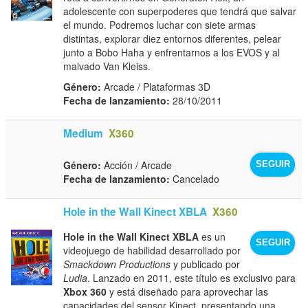
adolescente con superpoderes que tendrá que salvar
el mundo. Podremos luchar con siete armas
distintas, explorar diez entornos diferentes, pelear
junto a Bobo Haha y enfrentarnos a los EVOS y al
malvado Van Kleiss.
Género:
Arcade / Plataformas 3D
Fecha de lanzamiento:
28/10/2011
Medium
X360
Género:
Acción / Arcade
SEGUIR
Fecha de lanzamiento:
Cancelado
Hole in the Wall Kinect XBLA
X360
Hole in the Wall Kinect XBLA
es un
SEGUIR
videojuego de habilidad desarrollado por
Smackdown Productions
y publicado por
Ludia
. Lanzado en 2011, este título es exclusivo para
Xbox 360
y está diseñado para aprovechar las
capacidades del sensor Kinect, presentando una