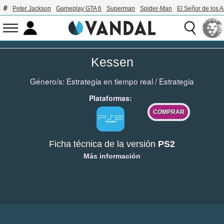
Peter Jackson
Gameplay GTA 6
Superman
Spider-Man
El Señor de los A
Kessen
Género/s:
Estrategia en tiempo real
/
Estrategia
Plataformas:
COMPRAR
Ficha técnica de la versión
PS2
Más información