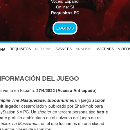
Voces: Español
Online: Sí
Requisitos PC
LOGROS
REQUISITOS
NOTICIAS
AVANCES
ANÁLISIS
IMÁGENES
VÍDEO
CHA
NFORMACIÓN DEL JUEGO
la venta en España:
27/4/2022 (Acceso Anticipado)
mpire The Masquerade: Bloodhunt
es un juego
acción
ltijugador
desarrollado y publicado por Sharkmob para
ayStation 5 y PC. Un
shooter
en tercera persona tipo
battle
yale
gratuito ambientado en el universo del juego de rol
mpiro: La Mascarada
, en el que luchamos en una ciudad
ra entre clases de vampiros.