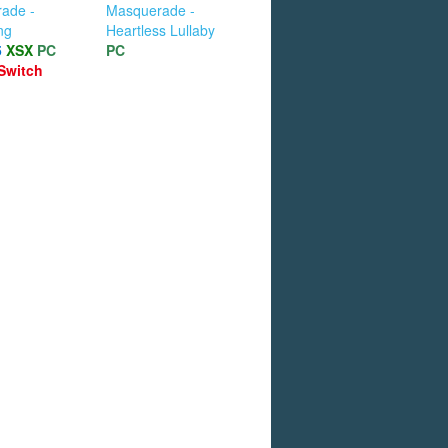
ade -
Masquerade -
ng
Heartless Lullaby
5
XSX
PC
PC
Switch