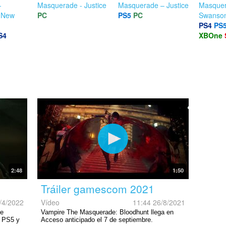
-
Masquerade - Justice
Masquerade – Justice
Masquer
f New
PC
PS5
PC
Swanso
PS4
PS
S4
XBOne
2:48
1:50
Tráiler gamescom 2021
/4/2022
Vídeo
11:44 26/8/2021
he
Vampire The Masquerade: Bloodhunt llega en
n PS5 y
Acceso anticipado el 7 de septiembre.