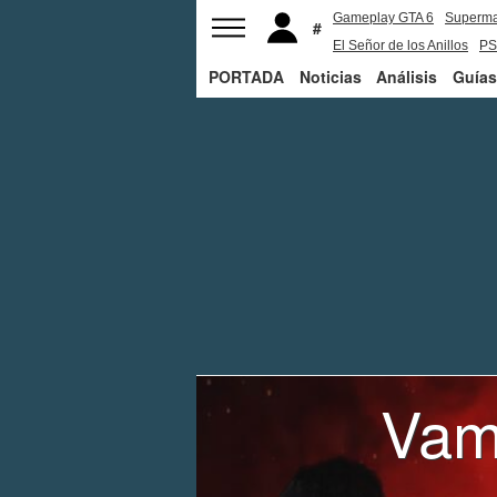
Gameplay GTA 6
Superm
El Señor de los Anillos
PS
PORTADA
Noticias
Análisis
Guías
Vam