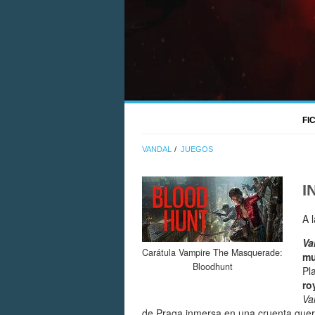
FI
VANDAL
JUEGOS
I
A 
Va
Carátula Vampire The Masquerade:
mu
Bloodhunt
Pl
ro
Va
de Praga inmersa en una cruenta guer