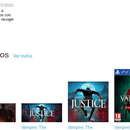
/5/2022
 a
gos con
 recoger
DOS
Ver todos
Vampire: The
Vampire: The
Vampire