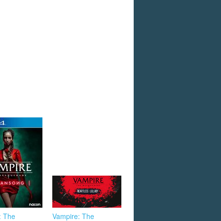
: The
Vampire: The