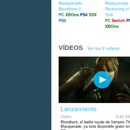
Masquerade -
Masquerade 
Bloodlines 2
Reckoning o
PC
XBOne
PS4
XSX
York
PS5
PC
Switch
P
XBOne
VÍDEOS
Ver los 2 vídeos
Lanzamiento
Vídeo
8:46 28
Bloodhunt, el battle royale de Vampire T
Masquerade, ya está disponible gratis e