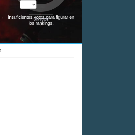
Insuficientes votos para figurar en
Sin votos
los rankings.
S