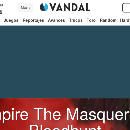
an
Más ↓
5
Juegos
Reportajes
Avances
Trucos
Foro
Random
Hard
pire The Masquer
Bloodhunt