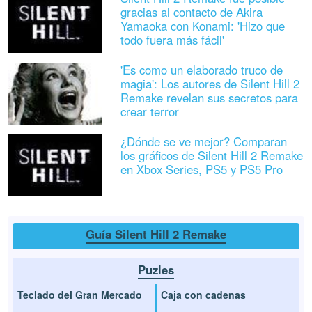
gracias al contacto de Akira
Yamaoka con Konami: 'Hizo que
todo fuera más fácil'
'Es como un elaborado truco de
magia': Los autores de Silent Hill 2
Remake revelan sus secretos para
crear terror
¿Dónde se ve mejor? Comparan
los gráficos de Silent Hill 2 Remake
en Xbox Series, PS5 y PS5 Pro
Guía Silent Hill 2 Remake
Puzles
Teclado del Gran Mercado
Caja con cadenas