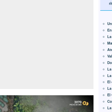
ri
Un
En
La
Ma
At
Va
Do
La
La
El
La
El
Co
La