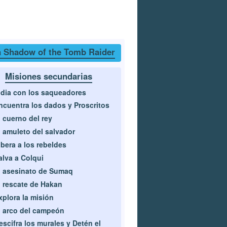
 Shadow of the Tomb Raider
Misiones secundarias
idia con los saqueadores
ncuentra los dados y Proscritos
l cuerno del rey
l amuleto del salvador
ibera a los rebeldes
alva a Colqui
l asesinato de Sumaq
l rescate de Hakan
xplora la misión
l arco del campeón
escifra los murales y Detén el