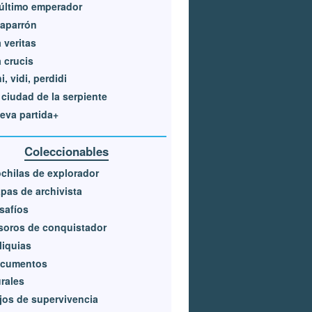
 último emperador
aparrón
a veritas
a crucis
i, vidi, perdidi
 ciudad de la serpiente
eva partida+
Coleccionables
chilas de explorador
pas de archivista
safíos
soros de conquistador
liquias
cumentos
rales
ijos de supervivencia