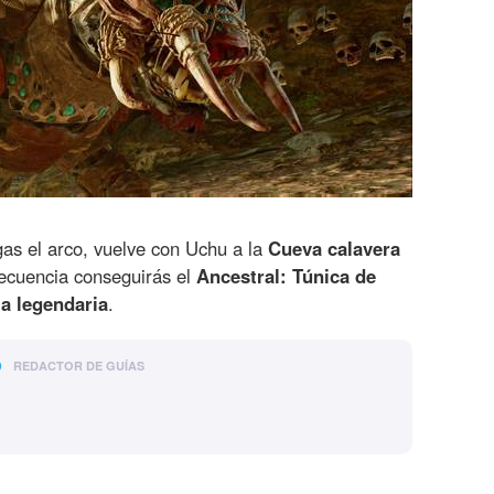
as el arco, vuelve con Uchu a la
Cueva calavera
secuencia conseguirás el
Ancestral: Túnica de
ia legendaria
.
o
REDACTOR DE GUÍAS