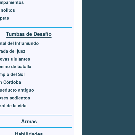
mpamentos
nolitos
iptas
Tumbas de Desafío
rtal del Inframundo
rada del juez
evas ululantes
mino de batalla
mplo del Sol
n Córdoba
ueducto antiguo
oses sedientos
bol de la vida
Armas
Habilidades