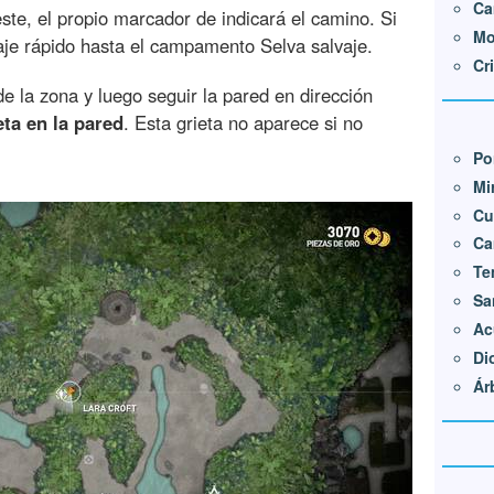
Ca
ste, el propio marcador de indicará el camino. Si
Mo
aje rápido hasta el campamento Selva salvaje.
Cr
de la zona y luego seguir la pared en dirección
eta en la pared
. Esta grieta no aparece si no
Po
Mi
Cu
Ca
Te
Sa
Ac
Di
Ár