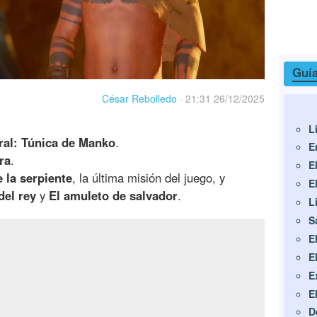
Guía
César Rebolledo
·
21:31 26/12/2025
L
ral: Túnica de Manko
.
E
ra
.
E
 la serpiente
, la última misión del juego, y
E
del rey
y
El amuleto de salvador
.
L
S
E
E
E
E
D