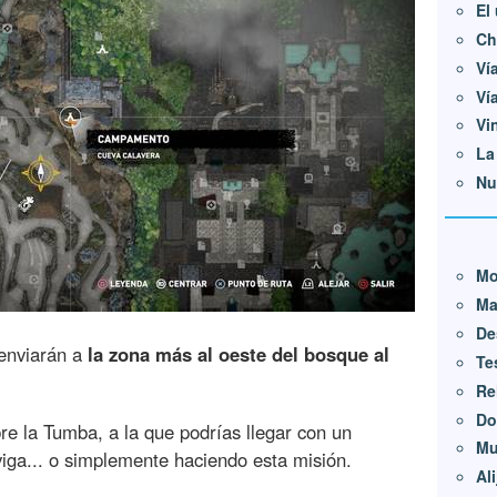
El
Ch
Ví
Ví
Vin
La
Nu
Mo
Ma
De
 enviarán a
la zona más al oeste del bosque al
Te
Re
Do
re la Tumba, a la que podrías llegar con un
Mu
iga... o simplemente haciendo esta misión.
Al