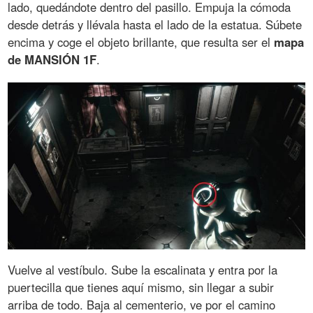
lado, quedándote dentro del pasillo. Empuja la cómoda
desde detrás y llévala hasta el lado de la estatua. Súbete
encima y coge el objeto brillante, que resulta ser el
mapa
de MANSIÓN 1F
.
Vuelve al vestíbulo. Sube la escalinata y entra por la
puertecilla que tienes aquí mismo, sin llegar a subir
arriba de todo. Baja al cementerio, ve por el camino