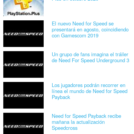
El nuevo Need for Speed se
presentará en agosto, coincidiendo
con Gamescom 2019
Un grupo de fans imagina el tráiler
de Need For Speed Underground 3
Los jugadores podrán recorrer en
línea el mundo de Need for Speed
Payback
Need for Speed Payback recibe
mañana la actualización
Speedcross