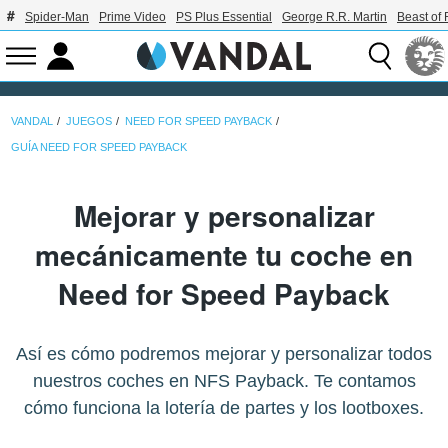
Spider-Man
Prime Video
PS Plus Essential
George R.R. Martin
Beast of 
VANDAL
JUEGOS
NEED FOR SPEED PAYBACK
GUÍA NEED FOR SPEED PAYBACK
Mejorar y personalizar
mecánicamente tu coche en
Need for Speed Payback
Así es cómo podremos mejorar y personalizar todos
nuestros coches en NFS Payback. Te contamos
cómo funciona la lotería de partes y los lootboxes.