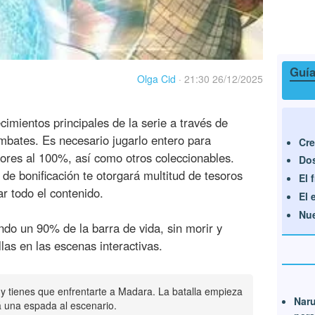
Guía
Olga Cid
·
21:30 26/12/2025
cimientos principales de la serie a través de
ombates. Es necesario jugarlo entero para
Cre
dores al 100%, así como otros coleccionables.
Dos
de bonificación te otorgará multitud de tesoros
El 
r todo el contenido.
El 
Nue
do un 90% de la barra de vida, sin morir y
las en las escenas interactivas.
y tienes que enfrentarte a Madara. La batalla empieza
Naru
á una espada al escenario.