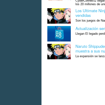
CyberConnect2 llegar
los 20 millones de un
Los Ultimate Nin
vendidas
Son los juegos de Na
Actualización se
Llegan El legado per
Naruto Shippuden
muestra a sus nu
La expansión se lanza