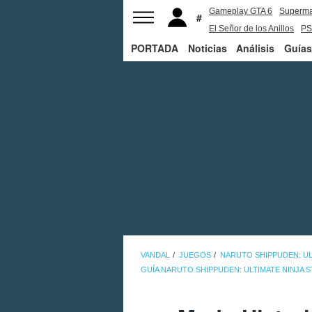
Gameplay GTA 6
Superm
El Señor de los Anillos
PS
PORTADA
Noticias
Análisis
Guías
VANDAL
JUEGOS
NARUTO SHIPPUDEN: UL
GUÍA NARUTO SHIPPUDEN: ULTIMATE NINJA 