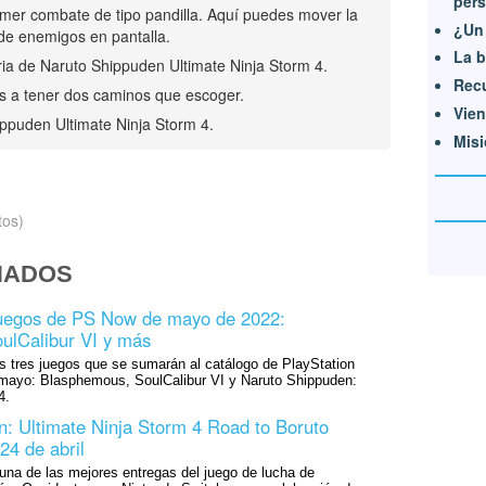
pers
imer combate de tipo pandilla. Aquí puedes mover la
¿Un
de enemigos en pantalla.
La 
oria de Naruto Shippuden Ultimate Ninja Storm 4.
Recu
s a tener dos caminos que escoger.
Vien
hippuden Ultimate Ninja Storm 4.
Misi
tos)
NADOS
juegos de PS Now de mayo de 2022:
ulCalibur VI y más
s tres juegos que se sumarán al catálogo de PlayStation
e mayo: Blasphemous, SoulCalibur VI y Naruto Shippuden:
4.
: Ultimate Ninja Storm 4 Road to Boruto
 24 de abril
una de las mejores entregas del juego de lucha de