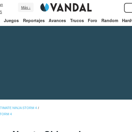
an
Más ↓
5
Juegos
Reportajes
Avances
Trucos
Foro
Random
Hard
TIMATE NINJA STORM 4
STORM 4