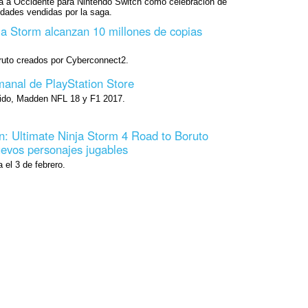
á a Occidente para Nintendo Switch como celebración de
idades vendidas por la saga.
ja Storm alcanzan 10 millones de copias
ruto creados por Cyberconnect2.
manal de PlayStation Store
dido, Madden NFL 18 y F1 2017.
: Ultimate Ninja Storm 4 Road to Boruto
evos personajes jugables
 el 3 de febrero.