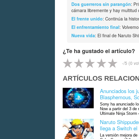
Dos guerreros sin parangón
: Pr
cámara libremente y hay multitud 
El frente unido
: Continúa la hist
El enfrentamiento final
: Volvemo
Nueva vida
: El final de Naruto S
¿Te ha gustado el artículo?
-
/5 (
0
vo
ARTÍCULOS RELACIO
Anunciados los 
Blasphemous, So
Sony ha anunciado lo
Now a partir del 3 d
Ultimate Ninja Storm 
Naruto Shippuden
llega a Switch el
La versión mejora de 