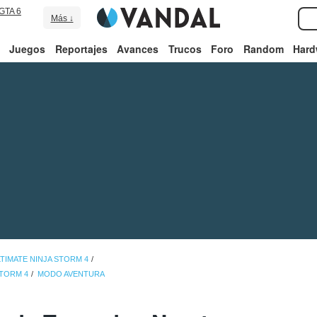
GTA 6
Más ↓
Juegos
Reportajes
Avances
Trucos
Foro
Random
Hard
TIMATE NINJA STORM 4
STORM 4
MODO AVENTURA