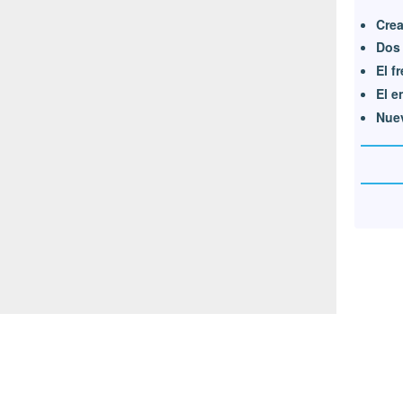
Cre
Dos 
El f
El e
Nue