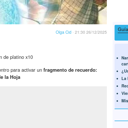
Guía
Olga Cid
·
21:30 26/12/2025
 de platino x10
Nar
car
dentro para activar un
fragmento de recuerdo:
¿Un
de la Hoja
La
Rec
Vie
Mis