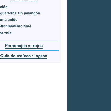
ación
guerreros sin parangón
rente unido
nfrentamiento final
va vida
Personajes y trajes
Guía de trofeos / logros