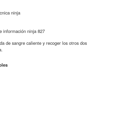
nica ninja
 información ninja 827
a de sangre caliente y recoger los otros dos
a.
oles