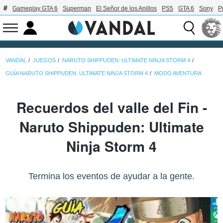
Gameplay GTA 6
Superman
El Señor de los Anillos
PS5
GTA 6
Sony
P
VANDAL
JUEGOS
NARUTO SHIPPUDEN: ULTIMATE NINJA STORM 4
GUÍA NARUTO SHIPPUDEN: ULTIMATE NINJA STORM 4
MODO AVENTURA
Recuerdos del valle del Fin -
Naruto Shippuden: Ultimate
Ninja Storm 4
Termina los eventos de ayudar a la gente.