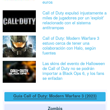
euros
Call of Duty expulsó injustamente a
miles de jugadores por un 'exploit'
relacionado con el sistema
antitrampas
Call of Duty: Modern Warfare 3
estuvo cerca de tener una
colaboración con Halo, según
fuentes
Las skins del evento de Halloween
de Call of Duty no se podrán
importar a Black Ops 6, y los fans
se enfadan
Guía Call of Duty: Modern Warfare 3 (2023)
Zombis