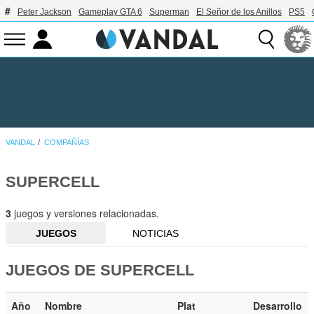
Peter Jackson
Gameplay GTA 6
Superman
El Señor de los Anillos
PS5
VANDAL
COMPAÑÍAS
SUPERCELL
3
juegos y versiones relacionadas.
JUEGOS
NOTICIAS
JUEGOS DE SUPERCELL
Año
Nombre
Plat
Desarrollo