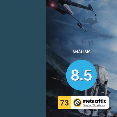
ANÁLISIS
8.5
73
Según 59 críticas