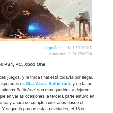
Jorge Cano
·
18:11 5/10/2015
Actualizado: 21:31 17/8/2020
es
PS4, PC, Xbox One
.
s juegos, y la traca final está todavía por llegar.
 esperados es
Star Wars: Battlefront
, y no faltan
 antiguos
Battlefront
son muy queridos y dejaron
que en varias ocasiones la tercera parte estuvo en
lante, y ahora se cumplen diez años desde el
. Y segundo porque estas navidades, el 18 de