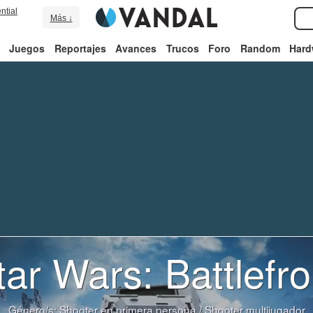
ntial
Más ↓
Juegos
Reportajes
Avances
Trucos
Foro
Random
Hard
tar Wars: Battlefro
Género/s:
Shooter en primera persona
/
Shooter multijugador