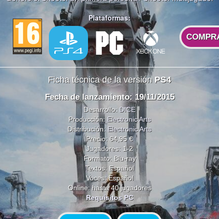
Plataformas:
COMPR
Ficha técnica de la versión
PS4
Fecha de lanzamiento: 19/11/2015
Desarrollo:
DICE
Producción:
Electronic Arts
Distribución:
Electronic Arts
Precio: 64,95 €
Jugadores: 1-2
Formato: Blu-ray
Textos: Español
Voces: Español
Online: hasta 40 jugadores
Requisitos PC