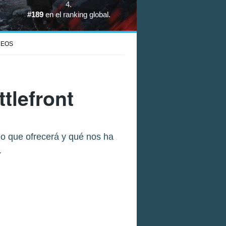
4
.
#189
en el
ranking global
.
DEOS
tlefront
lo que ofrecerá y qué nos ha
.