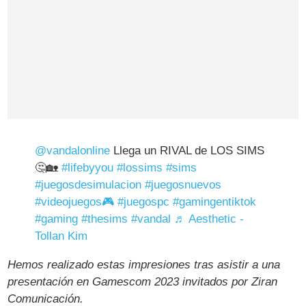
@vandalonline
Llega un RIVAL de LOS SIMS
🤔🏡
#lifebyyou
#lossims
#sims
#juegosdesimulacion
#juegosnuevos
#videojuegos🎮
#juegospc
#gamingentiktok
#gaming
#thesims
#vandal
♬ Aesthetic -
Tollan Kim
Hemos realizado estas impresiones tras asistir a una
presentación en Gamescom 2023 invitados por Ziran
Comunicación.