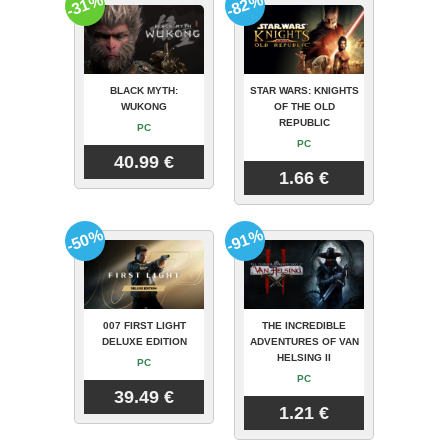
-31%
-82%
BLACK MYTH:
STAR WARS: KNIGHTS
WUKONG
OF THE OLD
REPUBLIC
PC
PC
40.99 €
1.66 €
-50%
-91%
007 FIRST LIGHT
THE INCREDIBLE
DELUXE EDITION
ADVENTURES OF VAN
HELSING II
PC
PC
39.49 €
1.21 €