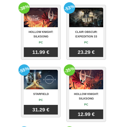
-38%
-53%
HOLLOW KNIGHT:
CLAIR OBSCUR:
SILKSONG
EXPEDITION 33
PC
PC
11.99 €
23.29 €
-55%
-35%
STARFIELD
HOLLOW KNIGHT:
SILKSONG
PC
PC
31.29 €
12.99 €