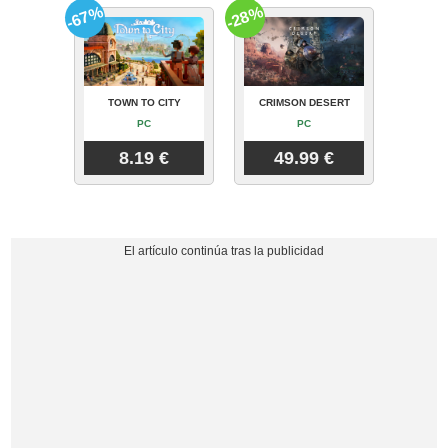
-67%
-28%
TOWN TO CITY
CRIMSON DESERT
PC
PC
8.19 €
49.99 €