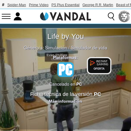
Spider-Man
Prime Video
PS Plus Essential
George R.R. Martin
Beast of 
Life by You
Género/s:
Simulación
/
Simulador de vida
Plataformas:
OFERTA
Cancelado en
PC
Ficha técnica de la versión
PC
Más información