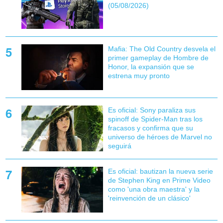
(05/08/2026)
Mafia: The Old Country desvela el
primer gameplay de Hombre de
Honor, la expansión que se
estrena muy pronto
Es oficial: Sony paraliza sus
spinoff de Spider-Man tras los
fracasos y confirma que su
universo de héroes de Marvel no
seguirá
Es oficial: bautizan la nueva serie
de Stephen King en Prime Video
como 'una obra maestra' y la
'reinvención de un clásico'