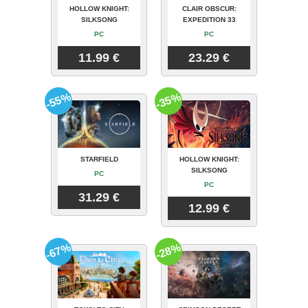
HOLLOW KNIGHT:
CLAIR OBSCUR:
SILKSONG
EXPEDITION 33
PC
PC
11.99 €
23.29 €
-55%
-35%
STARFIELD
HOLLOW KNIGHT:
SILKSONG
PC
PC
31.29 €
12.99 €
-67%
-28%