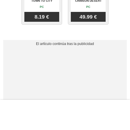
TOWN TO CITY
CRIMSON DESERT
PC
PC
8.19 €
49.99 €