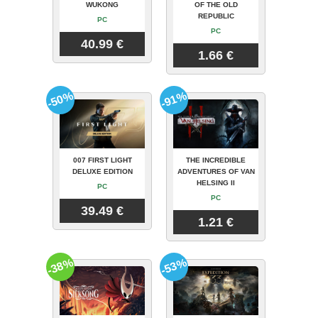
WUKONG
OF THE OLD
REPUBLIC
PC
PC
40.99 €
1.66 €
-50%
-91%
007 FIRST LIGHT
THE INCREDIBLE
DELUXE EDITION
ADVENTURES OF VAN
HELSING II
PC
PC
39.49 €
1.21 €
-38%
-53%