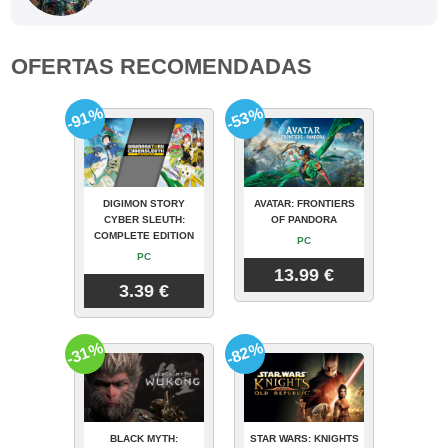
OFERTAS RECOMENDADAS
-91%
-53%
DIGIMON STORY
AVATAR: FRONTIERS
CYBER SLEUTH:
OF PANDORA
COMPLETE EDITION
PC
PC
13.99 €
3.39 €
-31%
-82%
BLACK MYTH:
STAR WARS: KNIGHTS