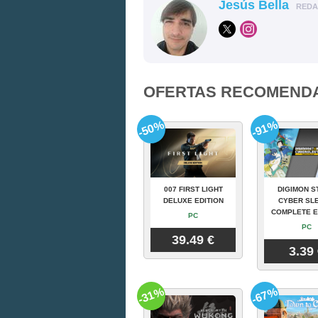
Jesús Bella
RED
OFERTAS RECOMEND
-50%
-91%
007 FIRST LIGHT
DIGIMON S
DELUXE EDITION
CYBER SLE
COMPLETE E
PC
PC
39.49 €
3.39
-31%
-67%