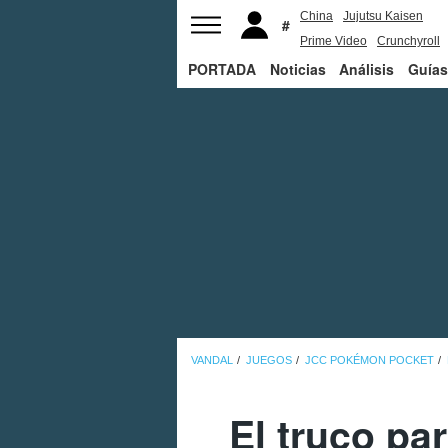
China
Jujutsu Kaisen
Prime Video
Crunchyroll
PORTADA
Noticias
Análisis
Guías
VANDAL
JUEGOS
JCC POKÉMON POCKET
El truco pa