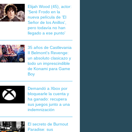
Elijah Wood (45), actor:
'Seré Frodo en la
nueva película de 'El
Señor de los Anillos',
pero todavía no han
llegado a ese punto'
35 años de Castlevania
II Belmont's Revenge:
un absoluto clasicazo y
todo un imprescindible
de Konami para Game
Boy
Demandó a Xbox por
bloquearle la cuenta y
ha ganado: recupera
sus juegos junto a una
indemnización
El secreto de Burnout
Paradise: sus