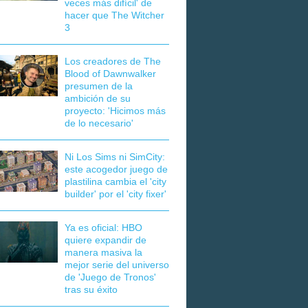
veces más difícil' de
hacer que The Witcher
3
Los creadores de The
Blood of Dawnwalker
presumen de la
ambición de su
proyecto: 'Hicimos más
de lo necesario'
Ni Los Sims ni SimCity:
este acogedor juego de
plastilina cambia el 'city
builder' por el 'city fixer'
Ya es oficial: HBO
quiere expandir de
manera masiva la
mejor serie del universo
de 'Juego de Tronos'
tras su éxito