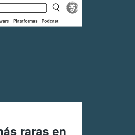
ware
Plataformas
Podcast
más raras en