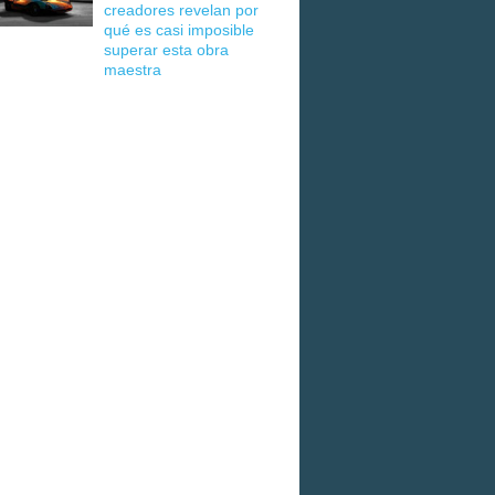
creadores revelan por
qué es casi imposible
superar esta obra
maestra