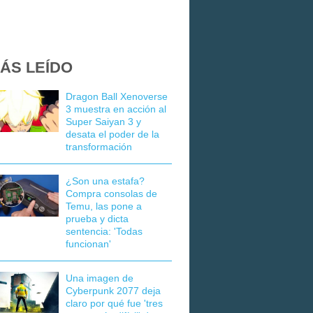
ÁS LEÍDO
Dragon Ball Xenoverse
3 muestra en acción al
Super Saiyan 3 y
desata el poder de la
transformación
¿Son una estafa?
Compra consolas de
Temu, las pone a
prueba y dicta
sentencia: 'Todas
funcionan'
Una imagen de
Cyberpunk 2077 deja
claro por qué fue 'tres