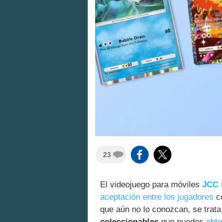
23
El videojuego para móviles
JCC 
aceptación entre los jugadores
co
que aún no lo conozcan, se trat
coleccionables
que puedes
obte