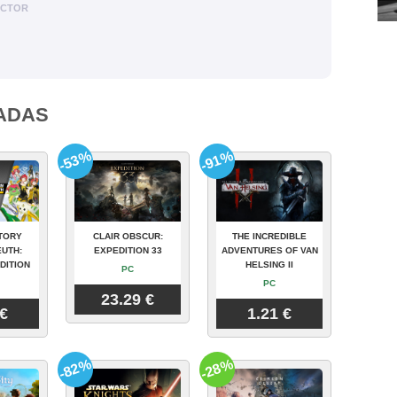
ACTOR
ADAS
-53%
-91%
TORY
CLAIR OBSCUR:
THE INCREDIBLE
UTH:
EXPEDITION 33
ADVENTURES OF VAN
DITION
HELSING II
PC
PC
23.29 €
 €
1.21 €
-82%
-28%