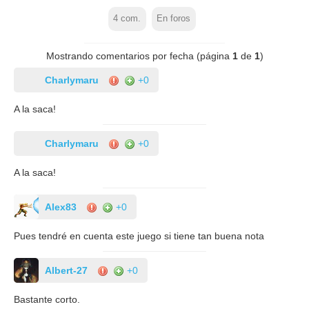
4
com.
En foros
Mostrando comentarios por fecha (página
1
de
1
)
Charlymaru
+0
A la saca!
Charlymaru
+0
A la saca!
Alex83
+0
Pues tendré en cuenta este juego si tiene tan buena nota
Albert-27
+0
Bastante corto.