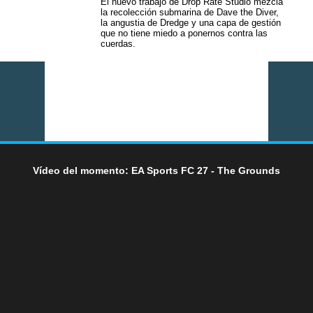
El nuevo trabajo de Drop Rate Studio mezcla
la recolección submarina de Dave the Diver,
la angustia de Dredge y una capa de gestión
que no tiene miedo a ponernos contra las
cuerdas.
Vídeo del momento: EA Sports FC 27 - The Grounds