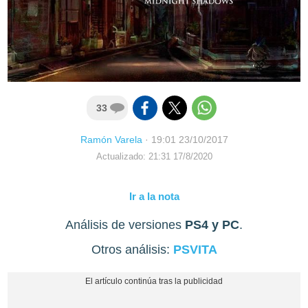
33
Ramón Varela
·
19:01 23/10/2017
Actualizado: 21:31 17/8/2020
Ir a la nota
Análisis de versiones
PS4 y PC
.
Otros análisis:
PSVITA