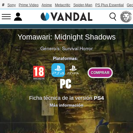
Sony
Prime Video
Anime
Metacritic
Spider-Man
PS Plus Essential
Geo
Yomawari: Midnight Shadows
Género/s:
Survival Horror
Plataformas:
COMPRAR
Ficha técnica de la versión
PS4
Más información