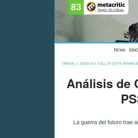
83
Según 39 críticas
FICHA
EDI
VANDAL
JUEGOS
CALL OF DUTY: ADVANC
Análisis de
PS
La guerra del futuro trae 