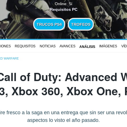
Online: Sí
Requisitos PC
TRUCOS PS4
TROFEOS
CIONES
REQUISITOS
NOTICIAS
AVANCES
IMÁGENES
VÍ
ANÁLISIS
ED WARFARE
Call of Duty: Advanced 
3, Xbox 360, Xbox One, 
aire fresco a la saga en una entrega que sin ser una revo
aspectos lo visto el año pasado.