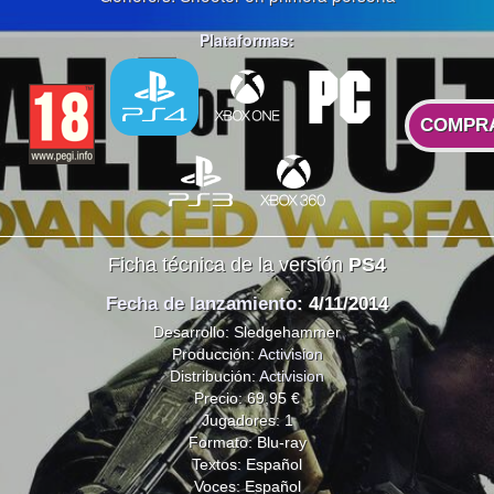
Plataformas:
COMPR
Ficha técnica de la versión
PS4
Fecha de lanzamiento
: 4/11/2014
Desarrollo: Sledgehammer
Producción:
Activision
Distribución:
Activision
Precio: 69,95 €
Jugadores: 1
Formato: Blu-ray
Textos: Español
Voces: Español