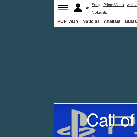
Sony
Prime Video
Anim
Metacritic
PORTADA
Noticias
Análisis
Guías
Call o