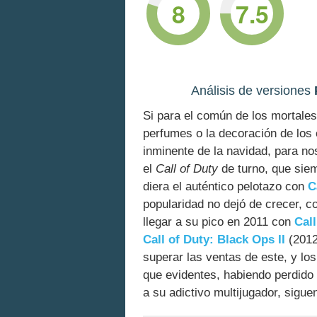
8
7.5
Análisis de versiones
Si para el común de los mortales
perfumes o la decoración de los 
inminente de la navidad, para no
el
Call of Duty
de turno, que siem
diera el auténtico pelotazo con
C
popularidad no dejó de crecer, c
llegar a su pico en 2011 con
Cal
Call of Duty: Black Ops II
(2012
superar las ventas de este, y lo
que evidentes, habiendo perdido
a su adictivo multijugador, sigu