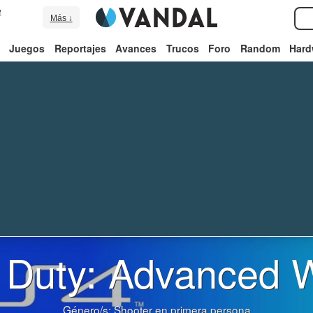
e
Más ↓
Juegos
Reportajes
Avances
Trucos
Foro
Random
Hard
f Duty: Advanced 
Género/s:
Shooter en primera persona