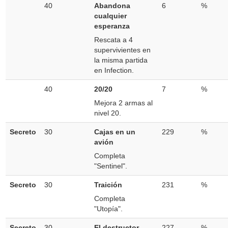
40
Abandona
6
%
cualquier
esperanza
Rescata a 4
supervivientes en
la misma partida
en Infection.
40
20/20
7
%
Mejora 2 armas al
nivel 20.
Secreto
30
Cajas en un
229
%
avión
Completa
"Sentinel".
Secreto
30
Traición
231
%
Completa
"Utopía".
Secreto
30
El destructor
227
%