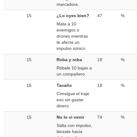
marcadora.
15
¿Lo oyes bien?
47
%
Mata a 10
enemigos o
drones mientras
te afecta un
impulso sónico.
15
Roba y roba
19
%
Róbale 10 bajas a
un compañero.
15
Tacaño
18
%
Consigue el traje
exo sin gastar
dinero.
15
No lo vi venir
74
%
Salta con impulso,
lánzate hacia