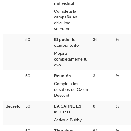
individual
Completa la
campaña en
dificultad
veterano.
50
El poder lo
36
%
cambia todo
Mejora
completamente tu
exo.
50
Reunión
3
%
Completa los
desafíos de Oz en
Descent.
Secreto
50
LA CARNE ES
8
%
MUERTE
Activa a Bubby.
50
Tipo duro
94
%