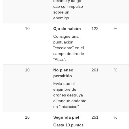
delante y luego
cae con impulso
sobre un
enemigo.
10
Ojo de halcón
122
%
Consigue una
puntuación
"excelente" en el
campo de tiro de
"Atlas".
10
No pienso
261
%
permitirlo
Evita que el
enjambre de
drones destruya
el tanque andante
en "Iniciación".
10
Segunda piel
251
%
Gasta 10 puntos