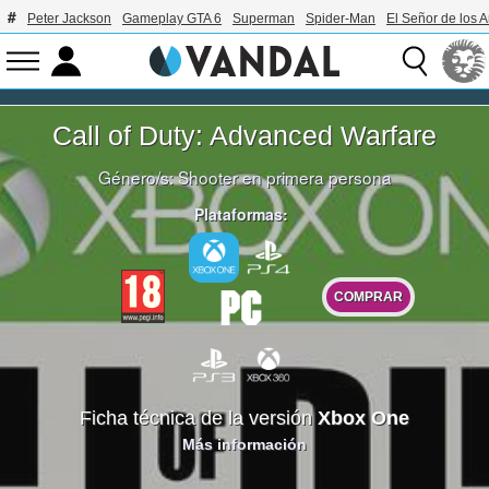
Peter Jackson
Gameplay GTA 6
Superman
Spider-Man
El Señor de los A
Call of Duty: Advanced Warfare
Género/s:
Shooter en primera persona
Plataformas:
COMPRAR
Ficha técnica de la versión
Xbox One
Más información