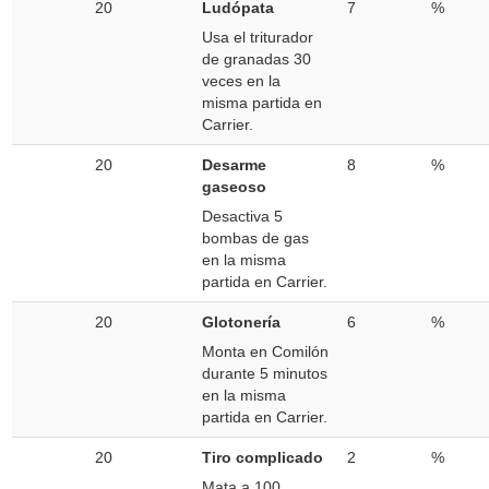
20
Ludópata
7
%
Usa el triturador
de granadas 30
veces en la
misma partida en
Carrier.
20
Desarme
8
%
gaseoso
Desactiva 5
bombas de gas
en la misma
partida en Carrier.
20
Glotonería
6
%
Monta en Comilón
durante 5 minutos
en la misma
partida en Carrier.
20
Tiro complicado
2
%
Mata a 100