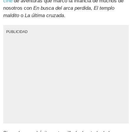
cine
de aventuras que marcó la infancia de muchos de
nosotros con
En busca del arca perdida
,
El templo
maldito
o
La última cruzada
.
PUBLICIDAD