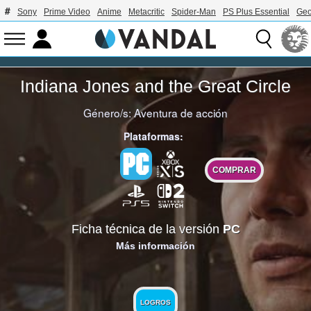
Sony
Prime Video
Anime
Metacritic
Spider-Man
PS Plus Essential
Geo
Indiana Jones and the Great Circle
Género/s:
Aventura de acción
Plataformas:
COMPRAR
Ficha técnica de la versión
PC
Más información
LOGROS