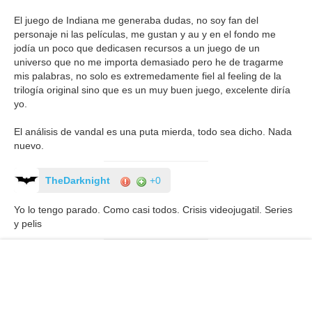
El juego de Indiana me generaba dudas, no soy fan del
personaje ni las películas, me gustan y au y en el fondo me
jodía un poco que dedicasen recursos a un juego de un
universo que no me importa demasiado pero he de tragarme
mis palabras, no solo es extremedamente fiel al feeling de la
trilogía original sino que es un muy buen juego, excelente diría
yo.
El análisis de vandal es una puta mierda, todo sea dicho. Nada
nuevo.
TheDarknight
+0
Yo lo tengo parado. Como casi todos. Crisis videojugatil. Series
y pelis
Inmortal48
+0
Lo compré el miércoles de segunda mano por 40€ y lo he
vendido por el mismo precio en el CEX. Menos mal porque es