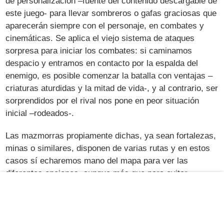
de personalización –fuente del contenido descargable de
este juego- para llevar sombreros o gafas graciosas que
aparecerán siempre con el personaje, en combates y
cinemáticas. Se aplica el viejo sistema de ataques
sorpresa para iniciar los combates: si caminamos
despacio y entramos en contacto por la espalda del
enemigo, es posible comenzar la batalla con ventajas –
criaturas aturdidas y la mitad de vida-, y al contrario, ser
sorprendidos por el rival nos pone en peor situación
inicial –rodeados-.
Las mazmorras propiamente dichas, ya sean fortalezas,
minas o similares, disponen de varias rutas y en estos
casos sí echaremos mano del mapa para ver las
diferentes opciones, aunque más que para evitar
perdernos sea para explorar todos los rincones, recoger
los muchos recursos dispersos o derrotar a enemigos
con la intención de subir nuestra experiencia. Hay
mazmorras y jefes opcionales, y también hay