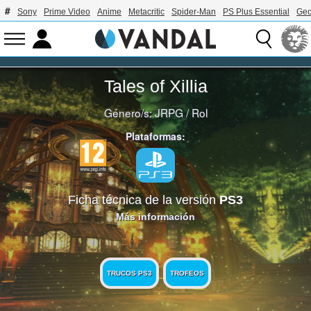
Sony
Prime Video
Anime
Metacritic
Spider-Man
PS Plus Essential
Geo
Tales of Xillia
Género/s:
JRPG
/
Rol
Plataformas:
Ficha técnica de la versión
PS3
Más información
TRUCOS PS3
TROFEOS