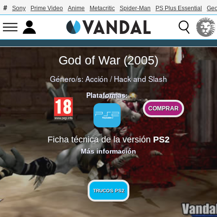
Sony
Prime Video
Anime
Metacritic
Spider-Man
PS Plus Essential
Geo
God of War (2005)
Género/s:
Acción
/
Hack and Slash
Plataformas:
COMPRAR
Ficha técnica de la versión
PS2
Más información
TRUCOS PS2