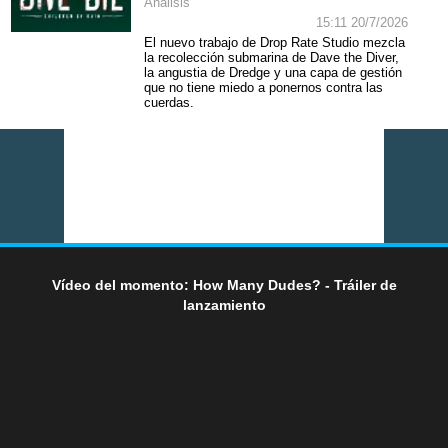
Análisis
15:11 20/7/2026
El nuevo trabajo de Drop Rate Studio mezcla
la recolección submarina de Dave the Diver,
la angustia de Dredge y una capa de gestión
que no tiene miedo a ponernos contra las
cuerdas.
Vídeo del momento: How Many Dudes? - Tráiler de
lanzamiento