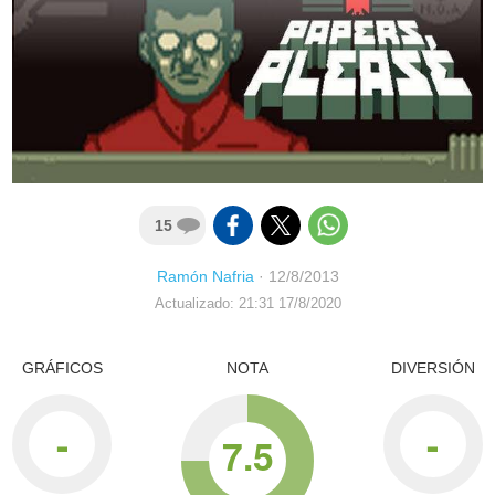
15
Ramón Nafria
·
12/8/2013
Actualizado: 21:31 17/8/2020
GRÁFICOS
NOTA
DIVERSIÓN
-
-
7.5