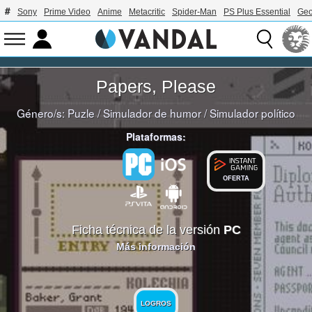
Sony
Prime Video
Anime
Metacritic
Spider-Man
PS Plus Essential
Geo
Papers, Please
Género/s:
Puzle
/
Simulador de humor
/
Simulador político
Plataformas:
OFERTA
Ficha técnica de la versión
PC
Más información
LOGROS