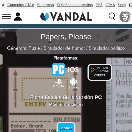
Gameplay GTA 6
Superman
El Señor de los Anillos
PS5
GTA 6
Sony
P
Papers, Please
Género/s:
Puzle
/
Simulador de humor
/
Simulador político
Plataformas:
OFERTA
Ficha técnica de la versión
PC
Más información
LOGROS