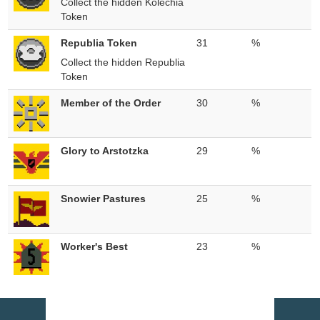
Collect the hidden Kolechia
Token
Republia Token
31
%
Collect the hidden Republia
Token
Member of the Order
30
%
Glory to Arstotzka
29
%
Snowier Pastures
25
%
Worker's Best
23
%