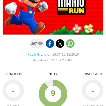
207
Pablo Grandío
·
18:37 15/12/2016
Actualizado: 21:31 17/8/2020
GRÁFICOS
NOTA
DIVERSIÓN
-
-
9