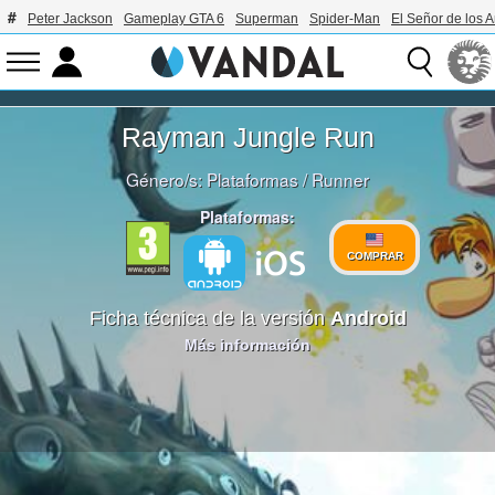
Peter Jackson
Gameplay GTA 6
Superman
Spider-Man
El Señor de los A
Rayman Jungle Run
Género/s:
Plataformas
/
Runner
Plataformas:
COMPRAR
Ficha técnica de la versión
Android
Más información