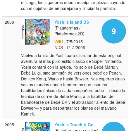
el juego, los jugadores deben manipular piezas cayendo
con el objetivo de emparejarse y limpiar la pantalla.
2006
Yoshi's Island DS
(Plataformas /
9
Plataformas 2D)
WiiU
· 7/5/2015
NDS
· 1/12/2006
Vuelve a la isla de Yoshi para disfrutar de esta original
aventura al más puro estilo clásico de Super Nintendo.
Yoshi contará con la ayuda, no solo de Bebé Mario y
Bebé Luigi, sino también de versiones bebé de Peach,
Donkey Kong, Wario y hasta Bowser. Nos esperan cinco
vastos mundos donde tendremos que usar las
habilidades únicas de cada compañero bebé —desde la
técnica de correr de Bebé Mario, a la habilidad de
balancearse de Bebé DK y el abrasador aliento de Bebé
Bowser— y para desbaratar los planes del malvado
Kamek.
2005
Yoshi's Touch & Go
(Plataformas de puzles)