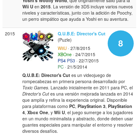
Yoshi's Woolly World
, que originalmente salió para la
Wii U
en
2015
. La versión de 3DS incluye varios nuevos
niveles y características, junto con la adición de Poochy,
un perro simpático que ayuda a Yoshi en su aventura.
2015
Q.U.B.E: Director's Cut
(Puzle)
8
WiiU
· 27/8/2015
XBOne
· 24/7/2015
PS4
PS3
· 22/7/2015
PC
· 21/5/2014
Q.U.B.E: Director's Cut
es un videojuego de
rompecabezas en primera persona desarrollado por
Toxic Games
. Lanzado inicialmente en 2011 para PC, el
Director's Cut
es una versión mejorada lanzada en 2014
que amplía y refina la experiencia original. Disponible
para plataformas como
PC
,
PlayStation 3
,
PlayStation
4
,
Xbox One
, y
Wii U
, el juego sumerge a los jugadores
en un mundo minimalista y abstracto, donde deben usar
guantes especiales para manipular el entorno y resolver
diversos desafíos.