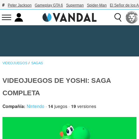
Peter Jackson
Gameplay GTA 6
Superman
Spider-Man
El Señor de los A
VIDEOJUEGOS
SAGAS
VIDEOJUEGOS DE YOSHI: SAGA
COMPLETA
Compañía:
Nintendo
·
14
juegos ·
19
versiones