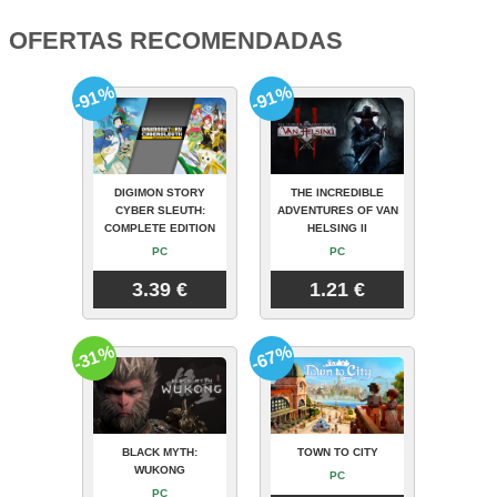
OFERTAS RECOMENDADAS
-91%
-91%
DIGIMON STORY
THE INCREDIBLE
CYBER SLEUTH:
ADVENTURES OF VAN
COMPLETE EDITION
HELSING II
PC
PC
3.39 €
1.21 €
-31%
-67%
BLACK MYTH:
TOWN TO CITY
WUKONG
PC
PC