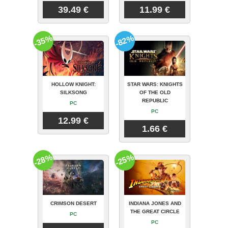
39.49 €
11.99 €
-35%
-82%
HOLLOW KNIGHT:
STAR WARS: KNIGHTS
SILKSONG
OF THE OLD
REPUBLIC
PC
PC
12.99 €
1.66 €
-28%
-25%
CRIMSON DESERT
INDIANA JONES AND
THE GREAT CIRCLE
PC
PC