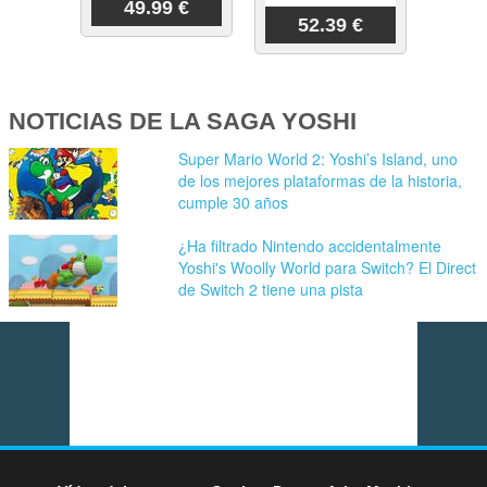
49.99 €
52.39 €
NOTICIAS DE LA SAGA YOSHI
Super Mario World 2: Yoshi’s Island, uno
de los mejores plataformas de la historia,
cumple 30 años
¿Ha filtrado Nintendo accidentalmente
Yoshi's Woolly World para Switch? El Direct
de Switch 2 tiene una pista