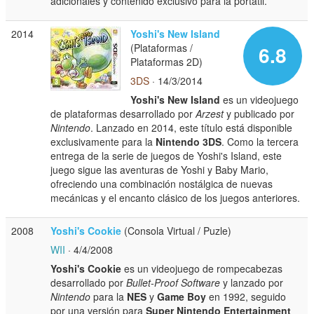
adicionales y contenido exclusivo para la portátil.
2014
Yoshi's New Island
(Plataformas /
6.8
Plataformas 2D)
3DS
· 14/3/2014
Yoshi's New Island
es un videojuego
de plataformas desarrollado por
Arzest
y publicado por
Nintendo
. Lanzado en 2014, este título está disponible
exclusivamente para la
Nintendo 3DS
. Como la tercera
entrega de la serie de juegos de Yoshi's Island, este
juego sigue las aventuras de Yoshi y Baby Mario,
ofreciendo una combinación nostálgica de nuevas
mecánicas y el encanto clásico de los juegos anteriores.
2008
Yoshi's Cookie
(Consola Virtual / Puzle)
WII
· 4/4/2008
Yoshi's Cookie
es un videojuego de rompecabezas
desarrollado por
Bullet-Proof Software
y lanzado por
Nintendo
para la
NES
y
Game Boy
en 1992, seguido
por una versión para
Super Nintendo Entertainment