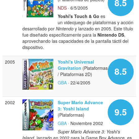
8.5
NDS
· 6/5/2005
Yoshi's Touch & Go
es
un videojuego de plataformas y acción
desarrollado por
Nintendo
y lanzado en 2005. Este título
fue diseñado específicamente para la
Nintendo DS
,
aprovechando las capacidades de la pantalla táctil del
dispositivo.
2005
Yoshi's Universal
Gravitation
(Plataformas
8.5
/ Plataformas 2D)
GBA
· 22/4/2005
2002
Super Mario Advance
3: Yoshi Island
9.5
(Plataformas)
GBA
· Noviembre 2002
Super Mario Advance 3: Yoshi's
Island
, lanzado en 2002 para la Game Boy Advance, es