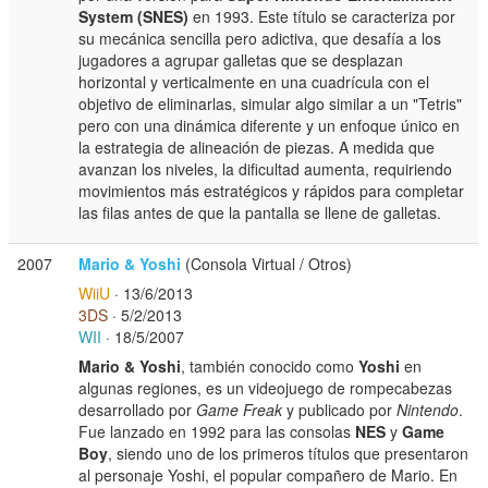
System (SNES)
en 1993. Este título se caracteriza por
su mecánica sencilla pero adictiva, que desafía a los
jugadores a agrupar galletas que se desplazan
horizontal y verticalmente en una cuadrícula con el
objetivo de eliminarlas, simular algo similar a un "Tetris"
pero con una dinámica diferente y un enfoque único en
la estrategia de alineación de piezas. A medida que
avanzan los niveles, la dificultad aumenta, requiriendo
movimientos más estratégicos y rápidos para completar
las filas antes de que la pantalla se llene de galletas.
2007
Mario & Yoshi
(Consola Virtual / Otros)
WiiU
· 13/6/2013
3DS
· 5/2/2013
WII
· 18/5/2007
Mario & Yoshi
, también conocido como
Yoshi
en
algunas regiones, es un videojuego de rompecabezas
desarrollado por
Game Freak
y publicado por
Nintendo
.
Fue lanzado en 1992 para las consolas
NES
y
Game
Boy
, siendo uno de los primeros títulos que presentaron
al personaje Yoshi, el popular compañero de Mario. En