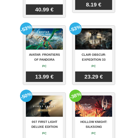
8.19 €
40.99 €
-53%
-53%
AVATAR: FRONTIERS
CLAIR OBSCUR:
OF PANDORA
EXPEDITION 33
PC
PC
13.99 €
23.29 €
-50%
-38%
007 FIRST LIGHT
HOLLOW KNIGHT:
DELUXE EDITION
SILKSONG
PC
PC