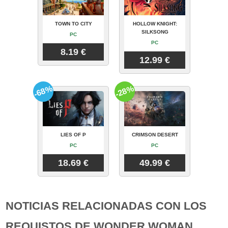
TOWN TO CITY
HOLLOW KNIGHT:
SILKSONG
PC
PC
8.19 €
12.99 €
-68%
-28%
LIES OF P
CRIMSON DESERT
PC
PC
18.69 €
49.99 €
NOTICIAS RELACIONADAS CON LOS
REQUISTOS DE WONDER WOMAN