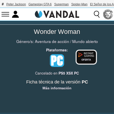
Peter Jackson
Gameplay GTA 6
Superman
Spider-Man
El Señor de los A
Wonder Woman
Género/s:
Aventura de acción
/
Mundo abierto
Plataformas:
OFERTA
Cancelado en
PS5
XSX
PC
Ficha técnica de la versión
PC
Más información