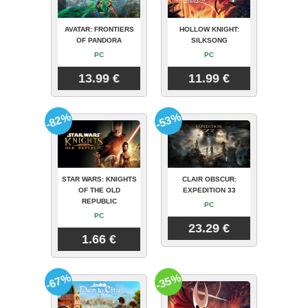
AVATAR: FRONTIERS
HOLLOW KNIGHT:
OF PANDORA
SILKSONG
PC
PC
13.99 €
11.99 €
-82%
-53%
STAR WARS: KNIGHTS
CLAIR OBSCUR:
OF THE OLD
EXPEDITION 33
REPUBLIC
PC
PC
23.29 €
1.66 €
-67%
-35%