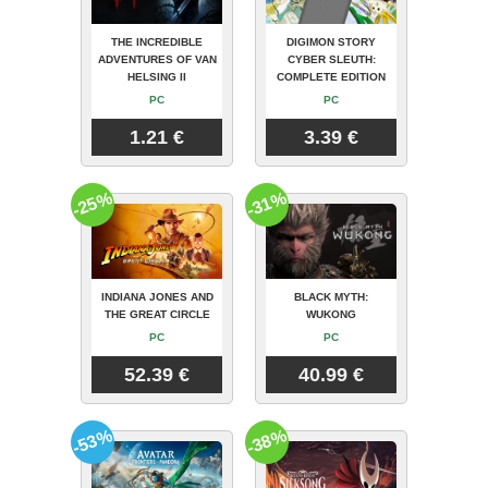
THE INCREDIBLE
DIGIMON STORY
ADVENTURES OF VAN
CYBER SLEUTH:
HELSING II
COMPLETE EDITION
PC
PC
1.21 €
3.39 €
-25%
-31%
INDIANA JONES AND
BLACK MYTH:
THE GREAT CIRCLE
WUKONG
PC
PC
52.39 €
40.99 €
-53%
-38%