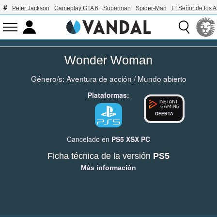
Peter Jackson
Gameplay GTA 6
Superman
Spider-Man
El Señor de los A
Wonder Woman
Género/s:
Aventura de acción
/
Mundo abierto
Plataformas:
OFERTA
Cancelado en
PS5
XSX
PC
Ficha técnica de la versión
PS5
Más información