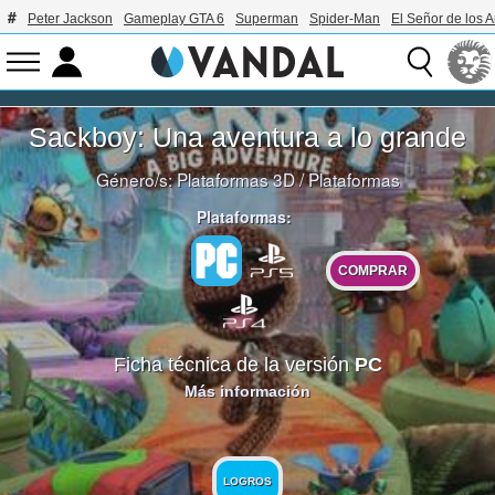
Peter Jackson
Gameplay GTA 6
Superman
Spider-Man
El Señor de los A
Sackboy: Una aventura a lo grande
Género/s:
Plataformas 3D
/
Plataformas
Plataformas:
COMPRAR
Ficha técnica de la versión
PC
Más información
LOGROS