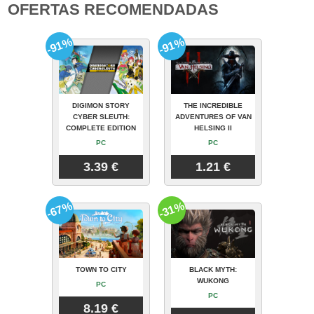
OFERTAS RECOMENDADAS
-91%
-91%
DIGIMON STORY
THE INCREDIBLE
CYBER SLEUTH:
ADVENTURES OF VAN
COMPLETE EDITION
HELSING II
PC
PC
3.39 €
1.21 €
-67%
-31%
TOWN TO CITY
BLACK MYTH:
WUKONG
PC
PC
8.19 €