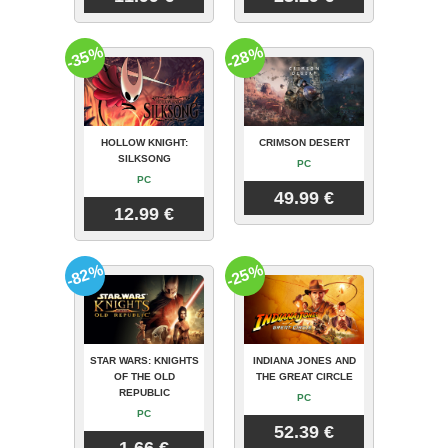
-35%
-28%
HOLLOW KNIGHT:
CRIMSON DESERT
SILKSONG
PC
PC
49.99 €
12.99 €
-82%
-25%
STAR WARS: KNIGHTS
INDIANA JONES AND
OF THE OLD
THE GREAT CIRCLE
REPUBLIC
PC
PC
52.39 €
1.66 €