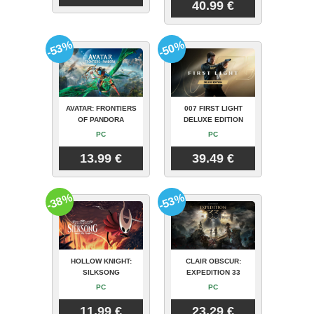
40.99 €
-53%
-50%
AVATAR: FRONTIERS
007 FIRST LIGHT
OF PANDORA
DELUXE EDITION
PC
PC
13.99 €
39.49 €
-38%
-53%
HOLLOW KNIGHT:
CLAIR OBSCUR:
SILKSONG
EXPEDITION 33
PC
PC
11.99 €
23.29 €