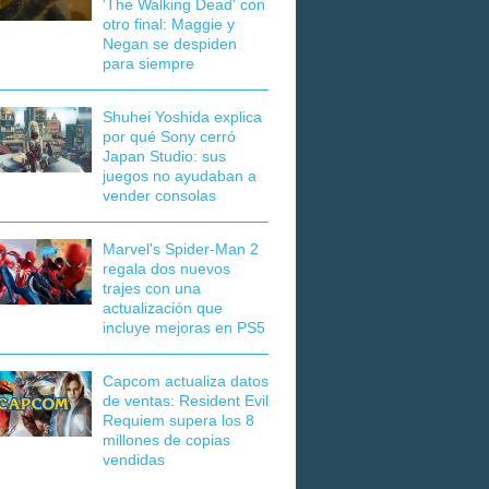
'The Walking Dead' con
otro final: Maggie y
Negan se despiden
para siempre
Shuhei Yoshida explica
por qué Sony cerró
Japan Studio: sus
juegos no ayudaban a
vender consolas
Marvel's Spider-Man 2
regala dos nuevos
trajes con una
actualización que
incluye mejoras en PS5
Capcom actualiza datos
de ventas: Resident Evil
Requiem supera los 8
millones de copias
vendidas