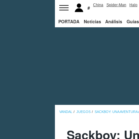
China
Spider-Man
Halo
PORTADA
Noticias
Análisis
Guías
VANDAL
JUEGOS
SACKBOY: UNA AVENTURA 
Sackboy: Un