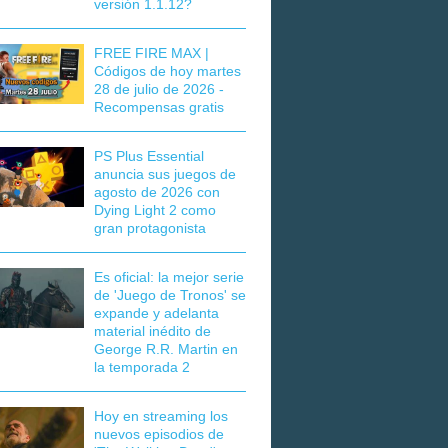
versión 1.1.12?
FREE FIRE MAX |
Códigos de hoy martes
28 de julio de 2026 -
Recompensas gratis
PS Plus Essential
anuncia sus juegos de
agosto de 2026 con
Dying Light 2 como
gran protagonista
Es oficial: la mejor serie
de 'Juego de Tronos' se
expande y adelanta
material inédito de
George R.R. Martin en
la temporada 2
Hoy en streaming los
nuevos episodios de