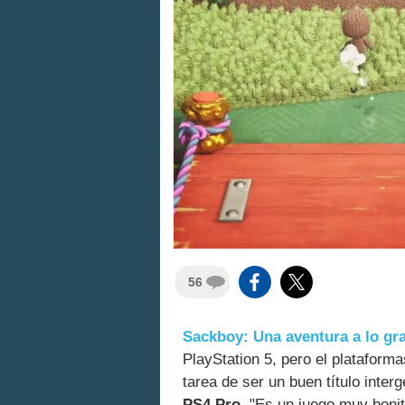
56
Sackboy: Una aventura a lo gr
PlayStation 5, pero el plataform
tarea de ser un buen título inter
PS4 Pro
. "Es un juego muy bonit