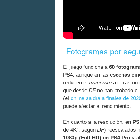
Fotogramas por segu
El juego funciona a
60 fotogram
PS4
, aunque en las
escenas cin
reducen el
framerate
a cifras no
que desde
DF
no han probado el
(el
online saldrá a finales de 202
puede afectar al rendimiento.
En cuanto a la resolución, en
PS
de 4K", según
DF
) reescalados h
1080p (Full HD) en PS4 Pro
y a