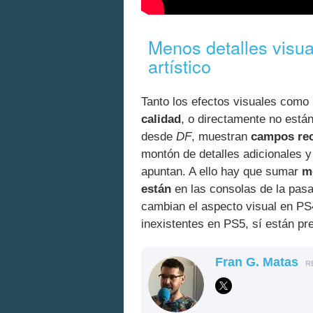
Menos detalles visua
artístico
Tanto los efectos visuales como 
calidad
, o directamente no están
desde
DF
, muestran
campos rec
montón de detalles adicionales 
apuntan. A ello hay que sumar
m
están
en las consolas de la pasa
cambian el aspecto visual en P
inexistentes en PS5, sí están p
Fran G. Matas
R