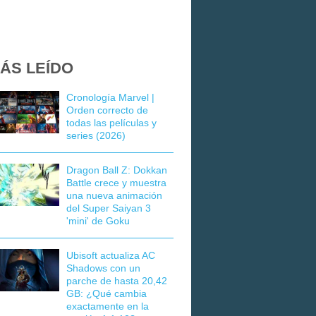
ÁS LEÍDO
Cronología Marvel |
Orden correcto de
todas las películas y
series (2026)
Dragon Ball Z: Dokkan
Battle crece y muestra
una nueva animación
del Super Saiyan 3
'mini' de Goku
Ubisoft actualiza AC
Shadows con un
parche de hasta 20,42
GB: ¿Qué cambia
exactamente en la