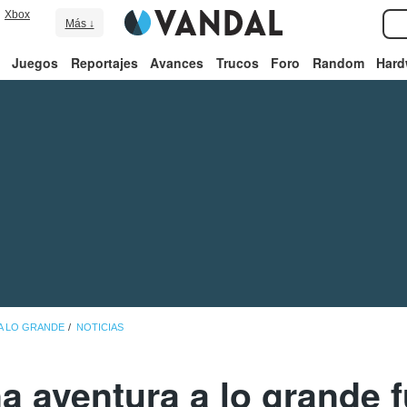
Xbox
Más ↓
Juegos
Reportajes
Avances
Trucos
Foro
Random
Hard
A LO GRANDE
NOTICIAS
a aventura a lo grande f