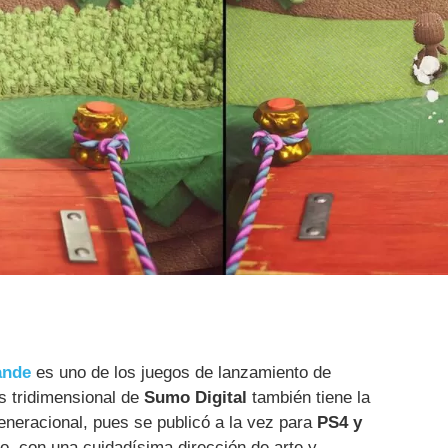
ande
es uno de los juegos de lanzamiento de
as tridimensional de
Sumo Digital
también tiene la
generacional, pues se publicó a la vez para
PS4 y
o, con una cuidadísima dirección de arte y