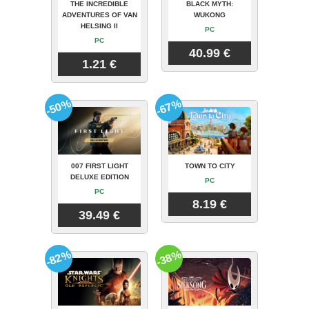
THE INCREDIBLE
BLACK MYTH:
ADVENTURES OF VAN
WUKONG
HELSING II
PC
PC
40.99 €
1.21 €
-50%
-67%
007 FIRST LIGHT
TOWN TO CITY
DELUXE EDITION
PC
PC
8.19 €
39.49 €
-82%
-38%