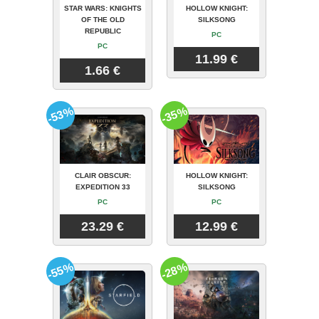
STAR WARS: KNIGHTS
HOLLOW KNIGHT:
OF THE OLD
SILKSONG
REPUBLIC
PC
PC
11.99 €
1.66 €
-53%
-35%
CLAIR OBSCUR:
HOLLOW KNIGHT:
EXPEDITION 33
SILKSONG
PC
PC
23.29 €
12.99 €
-55%
-28%