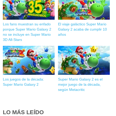
Los fans muestran su enfado
El viaje galáctico Super Mario
porque Super Mario Galaxy 2
Galaxy 2 acaba de cumplir 10
no se incluye en Super Mario
años
3D All-Stars
Los juegos de la década:
Super Mario Galaxy 2 es el
Super Mario Galaxy 2
mejor juego de la década,
según Metacritic
LO MÁS LEÍDO