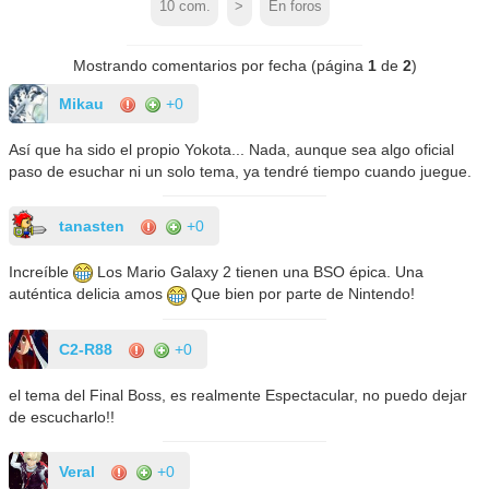
10
com.
>
En foros
Mostrando comentarios por fecha (página
1
de
2
)
Mikau
+0
Así que ha sido el propio Yokota... Nada, aunque sea algo oficial
paso de esuchar ni un solo tema, ya tendré tiempo cuando juegue.
tanasten
+0
Increíble
Los Mario Galaxy 2 tienen una BSO épica. Una
auténtica delicia amos
Que bien por parte de Nintendo!
C2-R88
+0
el tema del Final Boss, es realmente Espectacular, no puedo dejar
de escucharlo!!
Veral
+0