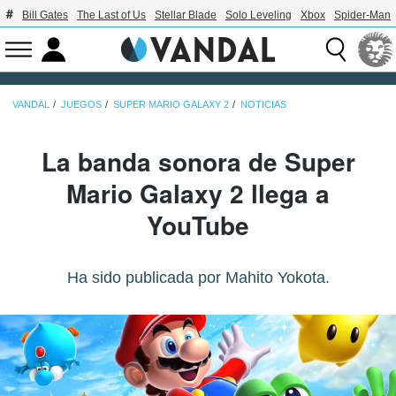
Bill Gates
The Last of Us
Stellar Blade
Solo Leveling
Xbox
Spider-Man
VANDAL
JUEGOS
SUPER MARIO GALAXY 2
NOTICIAS
La banda sonora de Super
Mario Galaxy 2 llega a
YouTube
Ha sido publicada por Mahito Yokota.