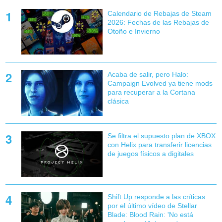
Calendario de Rebajas de Steam
2026: Fechas de las Rebajas de
Otoño e Invierno
Acaba de salir, pero Halo:
Campaign Evolved ya tiene mods
para recuperar a la Cortana
clásica
Se filtra el supuesto plan de XBOX
con Helix para transferir licencias
de juegos físicos a digitales
Shift Up responde a las críticas
por el último vídeo de Stellar
Blade: Blood Rain: 'No está