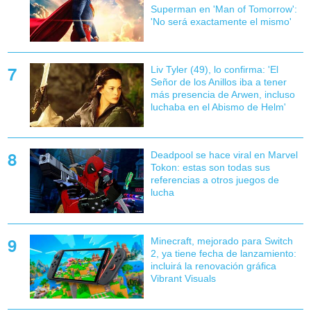
Superman en 'Man of Tomorrow':
'No será exactamente el mismo'
Liv Tyler (49), lo confirma: 'El
Señor de los Anillos iba a tener
más presencia de Arwen, incluso
luchaba en el Abismo de Helm'
Deadpool se hace viral en Marvel
Tokon: estas son todas sus
referencias a otros juegos de
lucha
Minecraft, mejorado para Switch
2, ya tiene fecha de lanzamiento:
incluirá la renovación gráfica
Vibrant Visuals