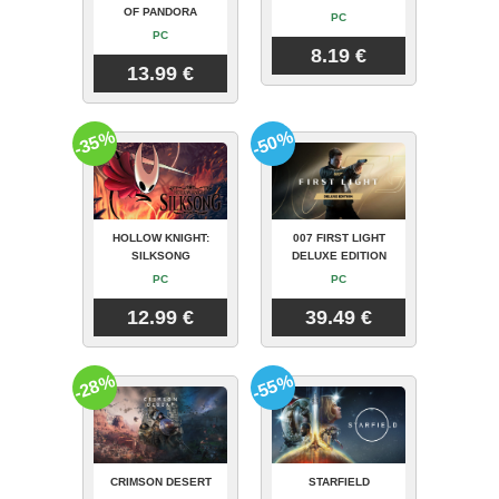
OF PANDORA
PC
PC
8.19 €
13.99 €
-35%
-50%
HOLLOW KNIGHT:
007 FIRST LIGHT
SILKSONG
DELUXE EDITION
PC
PC
12.99 €
39.49 €
-28%
-55%
CRIMSON DESERT
STARFIELD