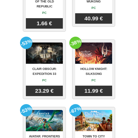
OF THE OLD
WUKONG
REPUBLIC
PC
PC
40.99 €
1.66 €
-53%
-38%
CLAIR OBSCUR:
HOLLOW KNIGHT:
EXPEDITION 33
SILKSONG
PC
PC
23.29 €
11.99 €
-53%
-67%
AVATAR: FRONTIERS
TOWN TO CITY