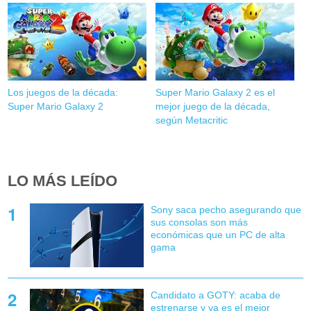
Los juegos de la década:
Super Mario Galaxy 2 es el
Super Mario Galaxy 2
mejor juego de la década,
según Metacritic
LO MÁS LEÍDO
Sony saca pecho asegurando que
sus consolas son más
económicas que un PC de alta
gama
Candidato a GOTY: acaba de
estrenarse y ya es el mejor