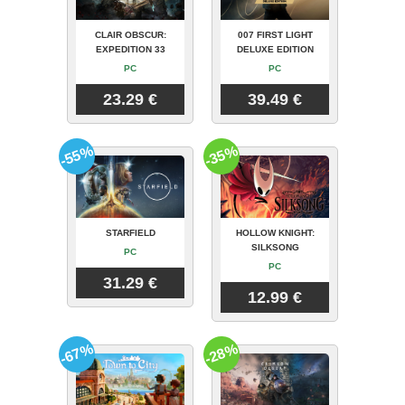
CLAIR OBSCUR:
007 FIRST LIGHT
EXPEDITION 33
DELUXE EDITION
PC
PC
23.29 €
39.49 €
-55%
-35%
STARFIELD
HOLLOW KNIGHT:
SILKSONG
PC
PC
31.29 €
12.99 €
-67%
-28%