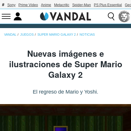
Sony
Prime Video
Anime
Metacritic
Spider-Man
PS Plus Essential
Geo
VANDAL
JUEGOS
SUPER MARIO GALAXY 2
NOTICIAS
Nuevas imágenes e
ilustraciones de Super Mario
Galaxy 2
El regreso de Mario y Yoshi.