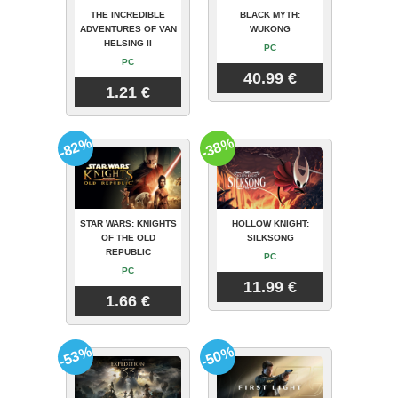
THE INCREDIBLE
BLACK MYTH:
ADVENTURES OF VAN
WUKONG
HELSING II
PC
PC
40.99 €
1.21 €
-82%
-38%
STAR WARS: KNIGHTS
HOLLOW KNIGHT:
OF THE OLD
SILKSONG
REPUBLIC
PC
PC
11.99 €
1.66 €
-53%
-50%