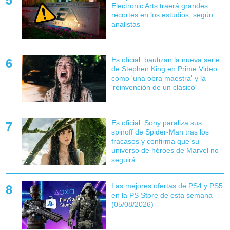
Electronic Arts traerá grandes
recortes en los estudios, según
analistas
Es oficial: bautizan la nueva serie
de Stephen King en Prime Video
como 'una obra maestra' y la
'reinvención de un clásico'
Es oficial: Sony paraliza sus
spinoff de Spider-Man tras los
fracasos y confirma que su
universo de héroes de Marvel no
seguirá
Las mejores ofertas de PS4 y PS5
en la PS Store de esta semana
(05/08/2026)