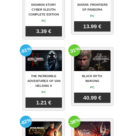
DIGIMON STORY
AVATAR: FRONTIERS
CYBER SLEUTH:
OF PANDORA
COMPLETE EDITION
PC
PC
13.99 €
3.39 €
-91%
-31%
THE INCREDIBLE
BLACK MYTH:
ADVENTURES OF VAN
WUKONG
HELSING II
PC
PC
40.99 €
1.21 €
-82%
-38%