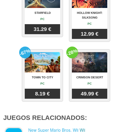
STARFIELD
HOLLOW KNIGHT:
SILKSONG
PC
PC
31.29 €
12.99 €
-67%
-28%
TOWN TO CITY
CRIMSON DESERT
PC
PC
8.19 €
49.99 €
JUEGOS RELACIONADOS:
New Super Mario Bros. Wii
Wii