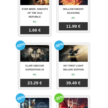
STAR WARS: KNIGHTS
HOLLOW KNIGHT:
OF THE OLD
SILKSONG
REPUBLIC
PC
PC
11.99 €
1.66 €
-53%
-50%
CLAIR OBSCUR:
007 FIRST LIGHT
EXPEDITION 33
DELUXE EDITION
PC
PC
23.29 €
39.49 €
-55%
-35%