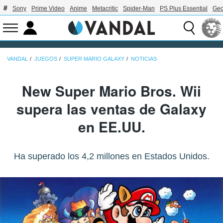
Sony
Prime Video
Anime
Metacritic
Spider-Man
PS Plus Essential
Geo
VANDAL
JUEGOS
SUPER MARIO GALAXY
NOTICIAS
New Super Mario Bros. Wii
supera las ventas de Galaxy
en EE.UU.
Ha superado los 4,2 millones en Estados Unidos.