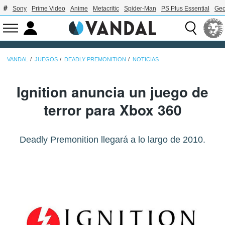
Sony
Prime Video
Anime
Metacritic
Spider-Man
PS Plus Essential
Geo
VANDAL
JUEGOS
DEADLY PREMONITION
NOTICIAS
Ignition anuncia un juego de
terror para Xbox 360
Deadly Premonition llegará a lo largo de 2010.