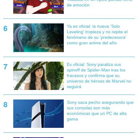
de emoción
Ya es oficial: la nueva 'Solo
Leveling' tropieza y no repite el
fenómeno de su 'predecesora'
como gran anime del año
Es oficial: Sony paraliza sus
spinoff de Spider-Man tras los
fracasos y confirma que su
universo de héroes de Marvel no
seguirá
Sony saca pecho asegurando que
sus consolas son más
económicas que un PC de alta
gama