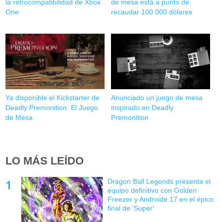
la retrocompatibilidad de Xbox
de mesa está a punto de
One
recaudar 100.000 dólares
Ya disponible el Kickstarter de
Anunciado un juego de mesa
Deadly Premonition: El Juego
inspirado en Deadly
de Mesa
Premonition
LO MÁS LEÍDO
Dragon Ball Legends presenta el
equipo definitivo con Golden
Freezer y Androide 17 en el épico
final de 'Super'