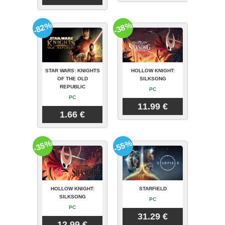
-82%
-38%
STAR WARS: KNIGHTS
HOLLOW KNIGHT:
OF THE OLD
SILKSONG
REPUBLIC
PC
PC
11.99 €
1.66 €
-35%
-55%
HOLLOW KNIGHT:
STARFIELD
SILKSONG
PC
PC
31.29 €
12.99 €