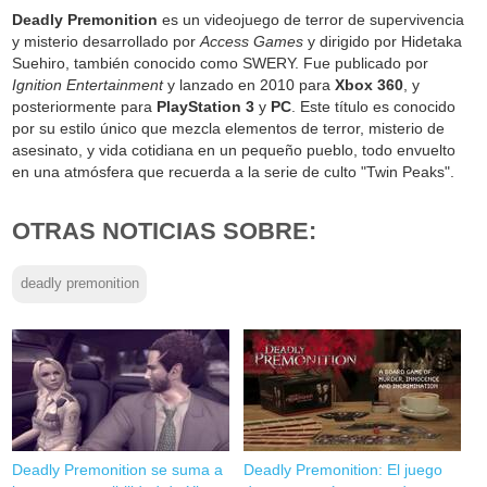
Deadly Premonition
es un videojuego de terror de supervivencia
y misterio desarrollado por
Access Games
y dirigido por Hidetaka
Suehiro, también conocido como SWERY. Fue publicado por
Ignition Entertainment
y lanzado en 2010 para
Xbox 360
, y
posteriormente para
PlayStation 3
y
PC
. Este título es conocido
por su estilo único que mezcla elementos de terror, misterio de
asesinato, y vida cotidiana en un pequeño pueblo, todo envuelto
en una atmósfera que recuerda a la serie de culto "Twin Peaks".
OTRAS NOTICIAS SOBRE:
deadly premonition
Deadly Premonition se suma a
Deadly Premonition: El juego