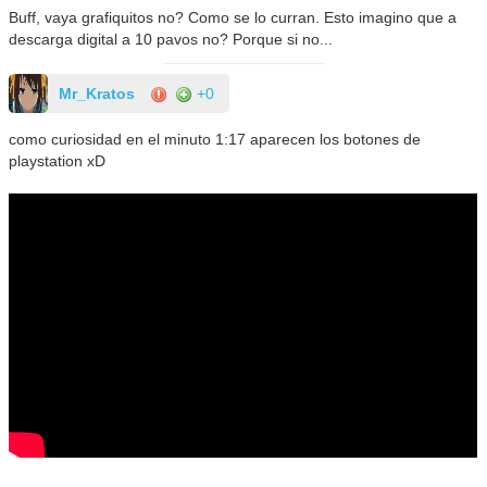
Buff, vaya grafiquitos no? Como se lo curran. Esto imagino que a
descarga digital a 10 pavos no? Porque si no...
Mr_Kratos
+0
como curiosidad en el minuto 1:17 aparecen los botones de
playstation xD