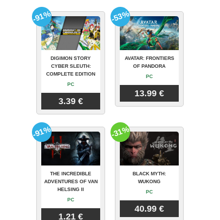
-91%
-53%
DIGIMON STORY
AVATAR: FRONTIERS
CYBER SLEUTH:
OF PANDORA
COMPLETE EDITION
PC
PC
13.99 €
3.39 €
-91%
-31%
THE INCREDIBLE
BLACK MYTH:
ADVENTURES OF VAN
WUKONG
HELSING II
PC
PC
40.99 €
1.21 €