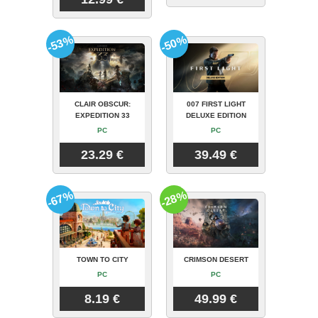
-53%
-50%
CLAIR OBSCUR:
007 FIRST LIGHT
EXPEDITION 33
DELUXE EDITION
PC
PC
23.29 €
39.49 €
-67%
-28%
TOWN TO CITY
CRIMSON DESERT
PC
PC
8.19 €
49.99 €