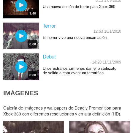
6:13 17/9/2010
Una nueva sesión de terror para Xbox 360.
1:40
Terror
12:53 18/1/2010
El horror vive una nueva encarnación.
0:00
Debut
14:20 11/11/2009
Unos extraños crímenes dan el pistolezato
de salida a esta aventura terrorífica.
0:00
IMÁGENES
Galería de imágenes y wallpapers de Deadly Premonition para
Xbox 360 con diferentes resoluciones y en alta definición (HD).