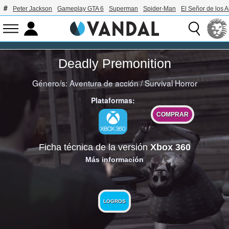
Peter Jackson
Gameplay GTA 6
Superman
Spider-Man
El Señor de los A
Deadly Premonition
Género/s:
Aventura de acción
/
Survival Horror
Plataformas:
COMPRAR
Ficha técnica de la versión
Xbox 360
Más información
LOGROS