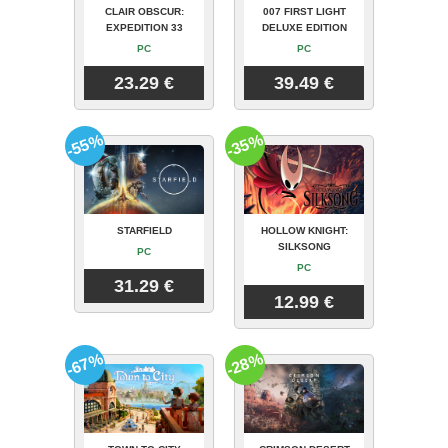
CLAIR OBSCUR:
007 FIRST LIGHT
EXPEDITION 33
DELUXE EDITION
PC
PC
23.29 €
39.49 €
-55%
-35%
STARFIELD
HOLLOW KNIGHT:
SILKSONG
PC
PC
31.29 €
12.99 €
-67%
-28%