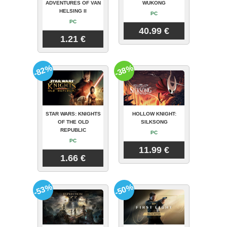
ADVENTURES OF VAN
WUKONG
HELSING II
PC
PC
40.99 €
1.21 €
-82%
-38%
STAR WARS: KNIGHTS
HOLLOW KNIGHT:
OF THE OLD
SILKSONG
REPUBLIC
PC
PC
11.99 €
1.66 €
-53%
-50%