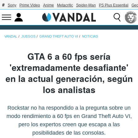
Sony
Prime Video
Anime
Metacritic
Spider-Man
PS Plus Essential
Geo
VANDAL
JUEGOS
GRAND THEFT AUTO VI
NOTICIAS
GTA 6 a 60 fps sería
'extremadamente desafiante'
en la actual generación, según
los analistas
Rockstar no ha respondido a la pregunta sobre un
modo rendimiento a 60 fps en Grand Theft Auto VI,
pero los expertos creen que escapa a las
posibilidades de las consolas.