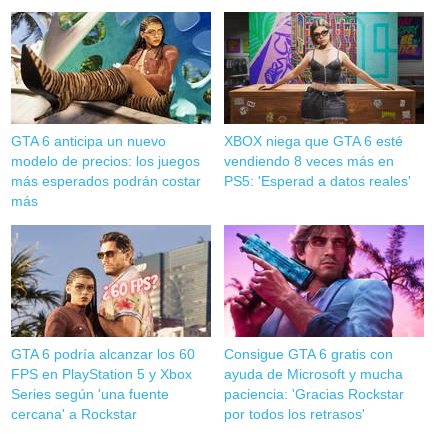
GTA 6 anticipa un nuevo
XBOX niega que GTA 6 esté
modelo de precios: los juegos
vendiendo 8 veces más en
más esperados podrán costar
PS5: 'Esperad a datos reales'
más
GTA 6 podría alcanzar los 60
Consigue GTA 6 gratis con
FPS en PlayStation 5 y Xbox
ayuda de Microsoft y mucha
Series según 'una fuente
paciencia: 'Gracias Rockstar
cercana' a Rockstar
por todos los retrasos'