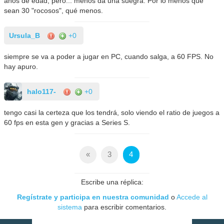
años de edad, pero... menos da una suegra. Por lo menos que
sean 30 "rocosos", qué menos.
Ursula_B
+0
siempre se va a poder a jugar en PC, cuando salga, a 60 FPS. No
hay apuro.
halo117-
+0
tengo casi la certeza que los tendrá, solo viendo el ratio de juegos a
60 fps en esta gen y gracias a Series S.
«
3
4
Escribe una réplica:
Regístrate y participa en nuestra comunidad
o
Accede al
sistema
para escribir comentarios.