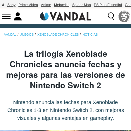
Sony
Prime Video
Anime
Metacritic
Spider-Man
PS Plus Essential
Geo
VANDAL
JUEGOS
XENOBLADE CHRONICLES
NOTICIAS
La trilogía Xenoblade
Chronicles anuncia fechas y
mejoras para las versiones de
Nintendo Switch 2
Nintendo anuncia las fechas para Xenoblade
Chronicles 1-3 en Nintendo Switch 2, con mejoras
visuales y algunas ventajas en gameplay.