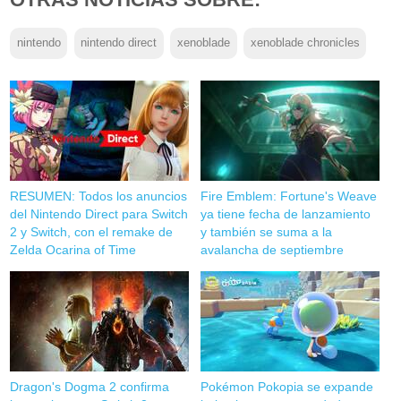
nintendo
nintendo direct
xenoblade
xenoblade chronicles
RESUMEN: Todos los anuncios
Fire Emblem: Fortune's Weave
del Nintendo Direct para Switch
ya tiene fecha de lanzamiento
2 y Switch, con el remake de
y también se suma a la
Zelda Ocarina of Time
avalancha de septiembre
Dragon's Dogma 2 confirma
Pokémon Pokopia se expande