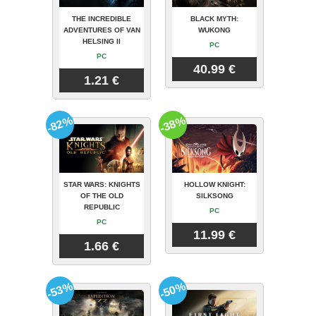
THE INCREDIBLE
BLACK MYTH:
ADVENTURES OF VAN
WUKONG
HELSING II
PC
PC
40.99 €
1.21 €
-82%
-38%
STAR WARS: KNIGHTS
HOLLOW KNIGHT:
OF THE OLD
SILKSONG
REPUBLIC
PC
PC
11.99 €
1.66 €
-53%
-50%