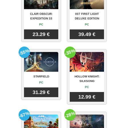
CLAIR OBSCUR:
007 FIRST LIGHT
EXPEDITION 33
DELUXE EDITION
PC
PC
23.29 €
39.49 €
-55%
-35%
STARFIELD
HOLLOW KNIGHT:
SILKSONG
PC
PC
31.29 €
12.99 €
-67%
-28%