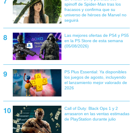
spinoff de Spider-Man tras los
fracasos y confirma que su
universo de héroes de Marvel no
seguirá
Las mejores ofertas de PS4 y PS5
en la PS Store de esta semana
(05/08/2026)
PS Plus Essential: Ya disponibles
los juegos de agosto, incluyendo
el lanzamiento mejor valorado de
2026
Call of Duty: Black Ops 1 y 2
arrasaron en las ventas estimadas
de PlayStation durante julio