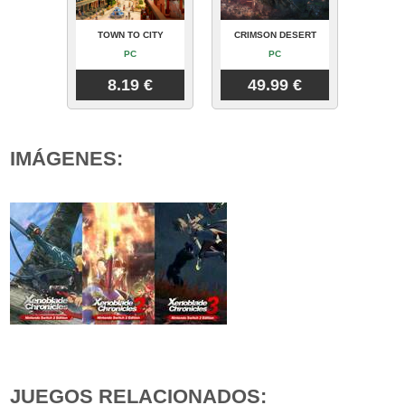
TOWN TO CITY
CRIMSON DESERT
PC
PC
8.19 €
49.99 €
IMÁGENES:
JUEGOS RELACIONADOS: