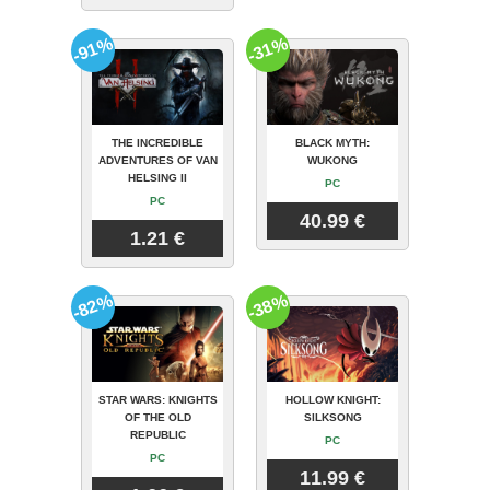
-91%
-31%
THE INCREDIBLE
BLACK MYTH:
ADVENTURES OF VAN
WUKONG
HELSING II
PC
PC
40.99 €
1.21 €
-82%
-38%
STAR WARS: KNIGHTS
HOLLOW KNIGHT:
OF THE OLD
SILKSONG
REPUBLIC
PC
PC
11.99 €