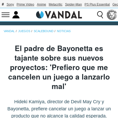
Sony
Prime Video
Anime
Metacritic
Spider-Man
PS Plus Essential
Geo
VANDAL
JUEGOS
SCALEBOUND
NOTICIAS
El padre de Bayonetta es
tajante sobre sus nuevos
proyectos: 'Prefiero que me
cancelen un juego a lanzarlo
mal'
Hideki Kamiya, director de Devil May Cry y
Bayonetta, prefiere cancelar un juego a lanzar un
producto que no alcance la calidad esperada.