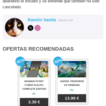
abandonó el estudio y se entiende que también ha sido
cancelado.
Ramón Varela
REDACTOR
OFERTAS RECOMENDADAS
-91%
-53%
DIGIMON STORY
AVATAR: FRONTIERS
CYBER SLEUTH:
OF PANDORA
COMPLETE EDITION
PC
PC
13.99 €
3.39 €