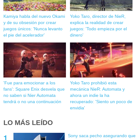
Kamiya habla del nuevo Okami
Yoko Taro, director de NieR,
y de su obsesión por crear
explica la realidad de crear
juegos únicos: 'Nunca levanto
juegos: 'Todo empieza por el
el pie del acelerador'
dinero'
'Fue para emocionar a los
Yoko Taro prohibió esta
fans': Square Enix desvela que
mecánica NieR: Automata y
no saben si Nier Automata
ahora un indie la ha
tendrá o no una continuación
recuperado: 'Siento un poco de
envidia'
LO MÁS LEÍDO
Sony saca pecho asegurando que