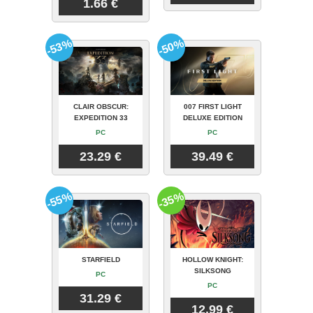
1.66 €
-53%
-50%
CLAIR OBSCUR:
007 FIRST LIGHT
EXPEDITION 33
DELUXE EDITION
PC
PC
23.29 €
39.49 €
-55%
-35%
STARFIELD
HOLLOW KNIGHT:
SILKSONG
PC
PC
31.29 €
12.99 €