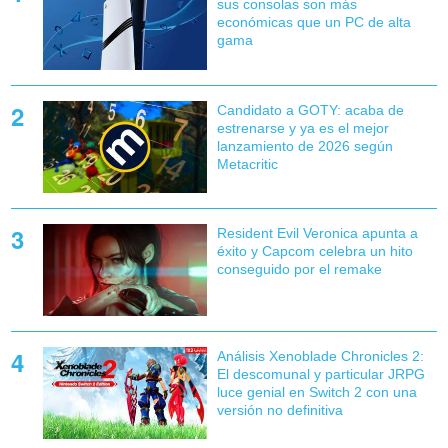
sus consolas son más
económicas que un PC de alta
gama
Candidato a GOTY: acaba de
estrenarse y ya es el mejor
lanzamiento de 2026 según
Metacritic
Resident Evil Veronica apunta a
éxito y Capcom celebra un hito
conseguido por el remake
Análisis Xenoblade Chronicles 2:
El descomunal y particular JRPG
luce genial en Switch 2 con una
versión no definitiva