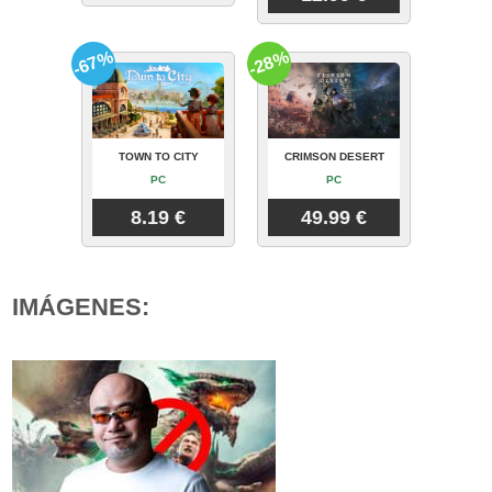
-67%
-28%
TOWN TO CITY
CRIMSON DESERT
PC
PC
8.19 €
49.99 €
IMÁGENES: