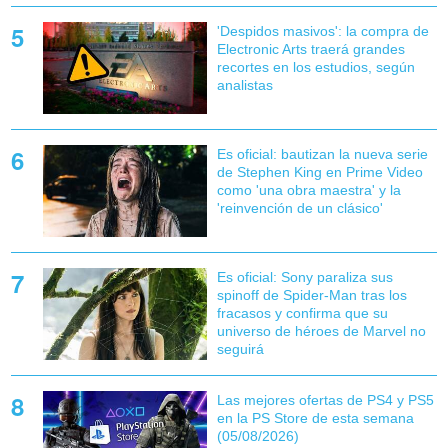
'Despidos masivos': la compra de
Electronic Arts traerá grandes
recortes en los estudios, según
analistas
Es oficial: bautizan la nueva serie
de Stephen King en Prime Video
como 'una obra maestra' y la
'reinvención de un clásico'
Es oficial: Sony paraliza sus
spinoff de Spider-Man tras los
fracasos y confirma que su
universo de héroes de Marvel no
seguirá
Las mejores ofertas de PS4 y PS5
en la PS Store de esta semana
(05/08/2026)