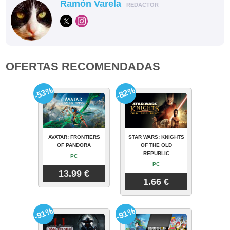
Ramón Varela
REDACTOR
OFERTAS RECOMENDADAS
-53%
-82%
AVATAR: FRONTIERS
STAR WARS: KNIGHTS
OF PANDORA
OF THE OLD
REPUBLIC
PC
PC
13.99 €
1.66 €
-91%
-91%