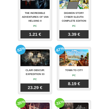
THE INCREDIBLE
DIGIMON STORY
ADVENTURES OF VAN
CYBER SLEUTH:
HELSING II
COMPLETE EDITION
PC
PC
1.21 €
3.39 €
-53%
-67%
CLAIR OBSCUR:
TOWN TO CITY
EXPEDITION 33
PC
PC
8.19 €
23.29 €
-35%
-31%