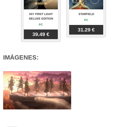
007 FIRST LIGHT
STARFIELD
DELUXE EDITION
PC
PC
31.29 €
39.49 €
IMÁGENES: