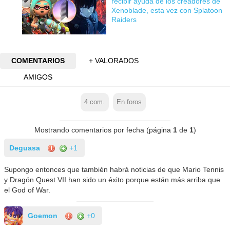
recibir ayuda de los creadores de
Xenoblade, esta vez con Splatoon
Raiders
COMENTARIOS
+ VALORADOS
AMIGOS
4
com.
En foros
Mostrando comentarios por fecha (página
1
de
1
)
Deguasa
+1
Supongo entonces que también habrá noticias de que Mario Tennis
y Dragón Quest VII han sido un éxito porque están más arriba que
el God of War.
Goemon
+0