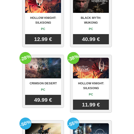
HOLLOW KNIGHT:
BLACK MYTH:
SILKSONG
WUKONG
PC
PC
12.99 €
40.99 €
-28%
-38%
CRIMSON DESERT
HOLLOW KNIGHT:
SILKSONG
PC
PC
49.99 €
11.99 €
-50%
-55%