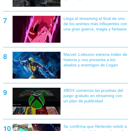
Llega al streaming el final de uno
de los animes más influyentes con
una gran guerra, magia y fantasía
Marvel: Lobezno estrena tráiler de
historia y nos presenta a los
aliados y enemigos de Logan
XBOX comienza las pruebas del
juego gratuito en streaming con
un plan de publicidad
Se confirma que Nintendo volvió a