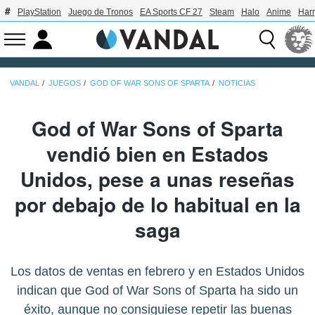
PlayStation
Juego de Tronos
EA Sports CF 27
Steam
Halo
Anime
Harr
VANDAL
JUEGOS
GOD OF WAR SONS OF SPARTA
NOTICIAS
God of War Sons of Sparta
vendió bien en Estados
Unidos, pese a unas reseñas
por debajo de lo habitual en la
saga
Los datos de ventas en febrero y en Estados Unidos
indican que God of War Sons of Sparta ha sido un
éxito, aunque no consiguiese repetir las buenas