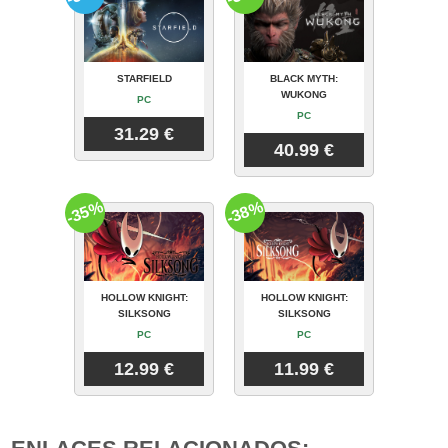
STARFIELD
BLACK MYTH:
WUKONG
PC
PC
31.29 €
40.99 €
-35%
-38%
HOLLOW KNIGHT:
HOLLOW KNIGHT:
SILKSONG
SILKSONG
PC
PC
12.99 €
11.99 €