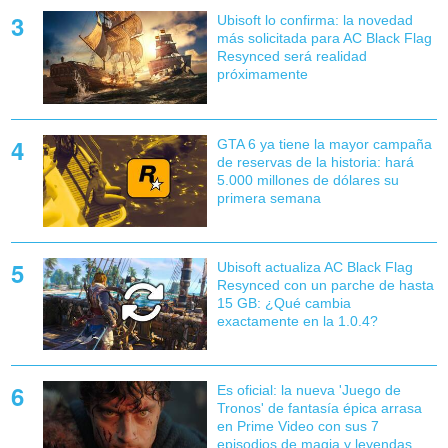
Ubisoft lo confirma: la novedad
más solicitada para AC Black Flag
Resynced será realidad
próximamente
GTA 6 ya tiene la mayor campaña
de reservas de la historia: hará
5.000 millones de dólares su
primera semana
Ubisoft actualiza AC Black Flag
Resynced con un parche de hasta
15 GB: ¿Qué cambia
exactamente en la 1.0.4?
Es oficial: la nueva 'Juego de
Tronos' de fantasía épica arrasa
en Prime Video con sus 7
episodios de magia y leyendas