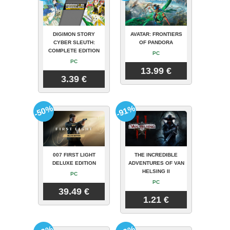
DIGIMON STORY
AVATAR: FRONTIERS
CYBER SLEUTH:
OF PANDORA
COMPLETE EDITION
PC
PC
13.99 €
3.39 €
-50%
-91%
007 FIRST LIGHT
THE INCREDIBLE
DELUXE EDITION
ADVENTURES OF VAN
HELSING II
PC
PC
39.49 €
1.21 €