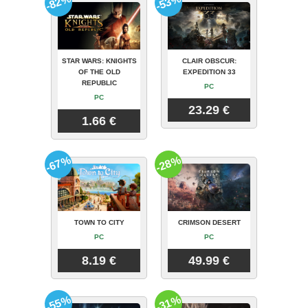
-82%
-53%
STAR WARS: KNIGHTS
CLAIR OBSCUR:
OF THE OLD
EXPEDITION 33
REPUBLIC
PC
PC
23.29 €
1.66 €
-67%
-28%
TOWN TO CITY
CRIMSON DESERT
PC
PC
8.19 €
49.99 €
-55%
-31%