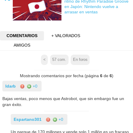
ritmo de Rhythm Paradise Groove
en Japón: Nintendo vuelve a
arrasar en ventas
COMENTARIOS
+ VALORADOS
AMIGOS
<
57
com.
En foros
Mostrando comentarios por fecha (página
6
de
6
)
Idarb
+0
Bajas ventas, poco menos que Astrobot, que sin embargo fue un
gran éxito.
Espartano301
+0
Un parque de 170 millones y vende solo 1 millón es un fracaso