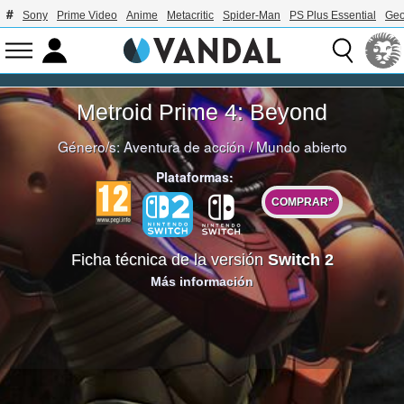
Sony
Prime Video
Anime
Metacritic
Spider-Man
PS Plus Essential
Geo
Metroid Prime 4: Beyond
Género/s:
Aventura de acción
/
Mundo abierto
Plataformas:
COMPRAR*
Ficha técnica de la versión
Switch 2
Más información