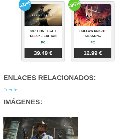
-50%
-35%
007 FIRST LIGHT
HOLLOW KNIGHT:
DELUXE EDITION
SILKSONG
PC
PC
39.49 €
12.99 €
ENLACES RELACIONADOS:
Fuente
IMÁGENES: