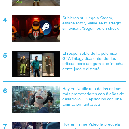
Subieron su juego a Steam,
estaba roto y Valve se lo arregló
sin avisar: 'Seguimos en shock'
El responsable de la polémica
GTA Trilogy dice entender las
críticas pero asegura que 'mucha
gente jugó y disfrutó'
Hoy en Netflix uno de los animes
más prometedores con 8 años de
desarrollo: 13 episodios con una
animación fantástica
Hoy en Prime Video la precuela