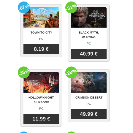
-67%
-31%
TOWN TO CITY
BLACK MYTH:
WUKONG
PC
PC
8.19 €
40.99 €
-38%
-28%
HOLLOW KNIGHT:
CRIMSON DESERT
SILKSONG
PC
PC
49.99 €
11.99 €