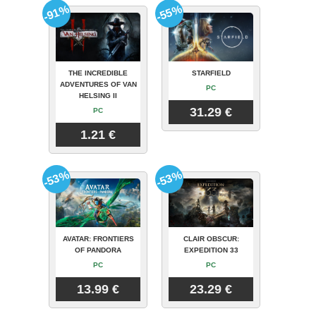
-91%
-55%
THE INCREDIBLE
STARFIELD
ADVENTURES OF VAN
PC
HELSING II
31.29 €
PC
1.21 €
-53%
-53%
AVATAR: FRONTIERS
CLAIR OBSCUR:
OF PANDORA
EXPEDITION 33
PC
PC
13.99 €
23.29 €