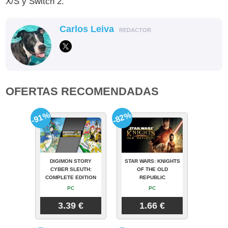
X/S y Switch 2.
Carlos Leiva
REDACTOR
OFERTAS RECOMENDADAS
-91%
-82%
DIGIMON STORY
STAR WARS: KNIGHTS
CYBER SLEUTH:
OF THE OLD
COMPLETE EDITION
REPUBLIC
PC
PC
3.39 €
1.66 €